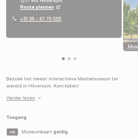
1217 WE Hilversum
Route plannen
Opent in een nieuw tabblad
+31 35 - 67 75 555
Muse
Bezoek het meest interactieve Mediamuseum ter
wereld in Hilversum. Kom kijken!
Verder lezen
Toegang
Museumkaart
geldig