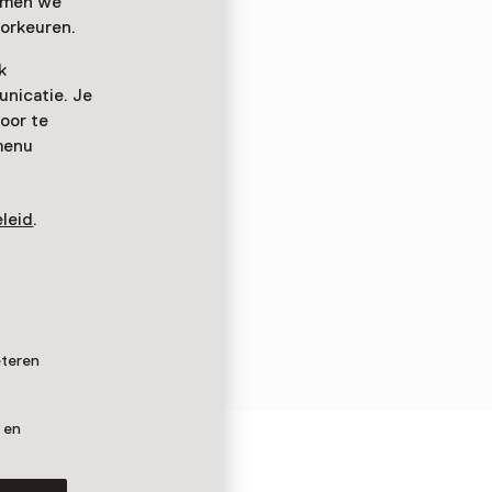
emmen we
orkeuren.
k
nicatie. Je
oor te
menu
leid
.
eteren
 en
ieck