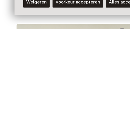
Weigeren
Voorkeur accepteren
Alles acc
Museum
Tentoonstelling
De pareltjes van Anton Pieck
T/m 31 oktober van 10:00 tot 17:00
Voor 5 t/m 18 jaar en volwassenen