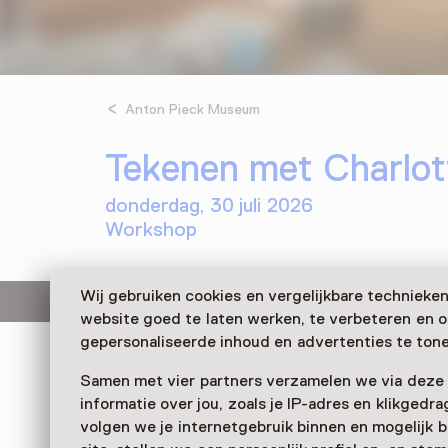
Anton Pieck Museum
Tekenen met Charlo
donderdag, 30 juli 2026
Workshop
Wij gebruiken cookies en vergelijkbare technieke
Deze activiteit is afgelopen.
website goed te laten werken, te verbeteren en 
gepersonaliseerde inhoud en advertenties te tone
Leer tekenen van een bekende illustrator in 
Samen met vier partners verzamelen we via deze
in Hattem. Charlotte Dematons geeft twee work
informatie over jou, zoals je IP-adres en klikgedr
fijne kneepjes van het vak zien en leert jou hoe
volgen we je internetgebruik binnen en mogelijk 
figuur tekent.