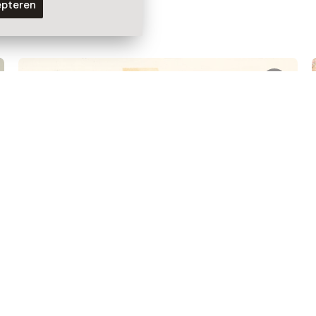
epteren
Tentoonstelling
Het sprookje van een echte
koningin
T/m 30 september, meerdere opties
Voor 5 t/m 18 jaar en volwassenen
Laad meer