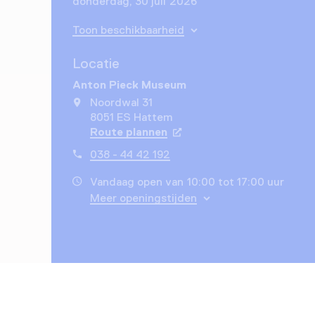
donderdag, 30 juli 2026
Toon beschikbaarheid
Locatie
Anton Pieck Museum
Noordwal 31
8051 ES Hattem
Route plannen
Opent in een nieuw tabbla
038 - 44 42 192
Vandaag open van 10:00 tot 17:00 uur
Meer openingstijden