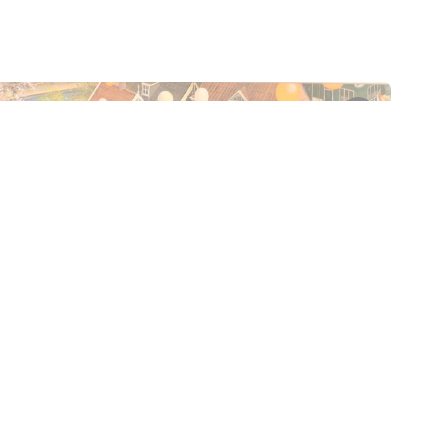
Tentoonstelling
Op reis met Charlotte Dematons
T/m 30 augustus van 10:00 tot 17:00
Voor 5 t/m 18 jaar en volwassenen