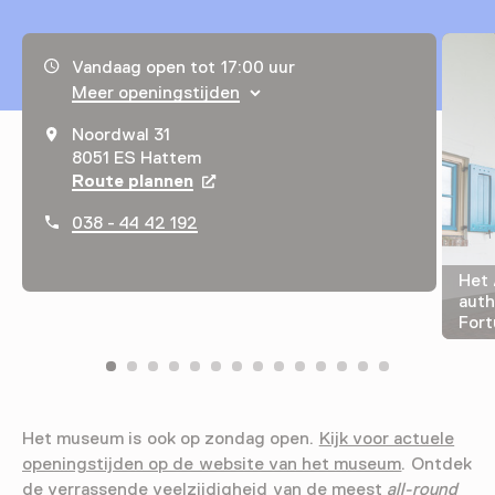
Openingstijden, adres & telefoonnummer
Vandaag open tot 17:00 uur
Meer openingstijden
Noordwal 31
8051 ES Hattem
Route plannen
Opent in een nieuw tabblad
038 - 44 42 192
Het 
auth
Fort
Het museum is ook op zondag open.
Kijk voor actuele
openingstijden op de website van het museum
. Ontdek
de verrassende veelzijdigheid van de meest
all-round