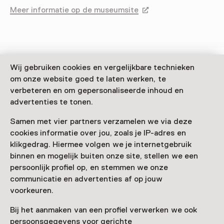
Meer informatie op de museumsite
Opent in een nieuw tab
Wij gebruiken cookies en vergelijkbare technieken
Zien & doen in Anton
om onze website goed te laten werken, te
verbeteren en om gepersonaliseerde inhoud en
Pieck Museum
advertenties te tonen.
Samen met vier partners verzamelen we via deze
cookies informatie over jou, zoals je IP-adres en
klikgedrag. Hiermee volgen we je internetgebruik
binnen en mogelijk buiten onze site, stellen we een
persoonlijk profiel op, en stemmen we onze
communicatie en advertenties af op jouw
voorkeuren.
Bij het aanmaken van een profiel verwerken we ook
Tentoonstelling
persoonsgegevens voor gerichte