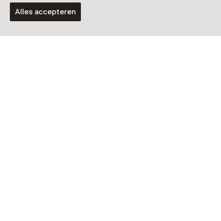
Alles accepteren
Tentoonstelling
Op reis met Charlotte Dematons
T/m 30 augustus van 10:00 tot 17:00
Voor 5 t/m 18 jaar en volwassenen
Laad meer
Nog meer ontdekken