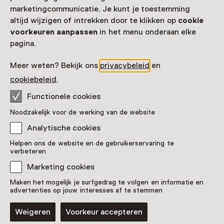
De pareltjes van Anton Pieck
marketingcommunicatie. Je kunt je toestemming
altijd wijzigen of intrekken door te klikken op
cookie
T/m 31 oktober van 10:00 tot 17:00
voorkeuren aanpassen
in het menu onderaan elke
Voor 5 t/m 18 jaar en volwassenen
pagina.
Meer weten? Bekijk ons
privacybeleid
en
cookiebeleid
.
Functionele cookies
Noodzakelijk voor de werking van de website
Analytische cookies
Tentoonstelling
Helpen ons de website en de gebruikerservaring te
verbeteren
Het sprookje van een echte
koningin
Marketing cookies
T/m 30 september, meerdere opties
Maken het mogelijk je surfgedrag te volgen en informatie en
advertenties op jouw interesses af te stemmen
Voor 5 t/m 18 jaar en volwassenen
Weigeren
Voorkeur accepteren