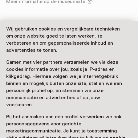
Meer informatie op de museumsite
Opent in een nieuw tab
Wij gebruiken cookies en vergelijkbare technieken
om onze website goed te laten werken, te
Zien & doen in Airborne
verbeteren en om gepersonaliseerde inhoud en
advertenties te tonen.
Museum at Hartenstein
Samen met vier partners verzamelen we via deze
cookies informatie over jou, zoals je IP-adres en
klikgedrag. Hiermee volgen we je internetgebruik
binnen en mogelijk buiten onze site, stellen we een
persoonlijk profiel op, en stemmen we onze
communicatie en advertenties af op jouw
voorkeuren.
Bij het aanmaken van een profiel verwerken we ook
persoonsgegevens voor gerichte
marketingcommunicatie. Je kunt je toestemming