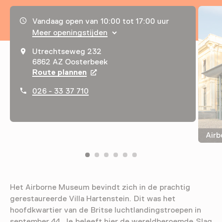
Openingstijden, adres & telefoonnummer
Vandaag open van 10:00 tot 17:00 uur
Meer openingstijden
Utrechtseweg 232
6862 AZ Oosterbeek
Route plannen
Opent in een nieuw tabblad
026 - 33 37 710
Airb
Het Airborne Museum bevindt zich in de prachtig
gerestaureerde Villa Hartenstein. Dit was het
hoofdkwartier van de Britse luchtlandingstroepen in
september 44. Je beleeft hier de wereldberoemde Slag