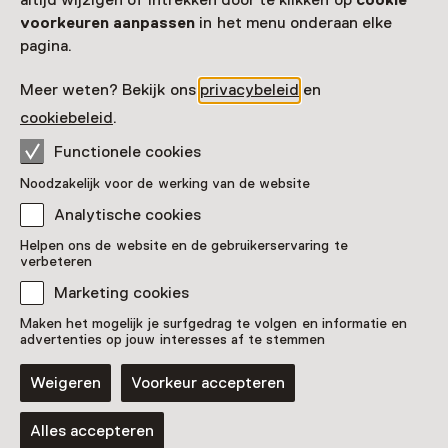
altijd wijzigen of intrekken door te klikken op
cookie
voorkeuren aanpassen
in het menu onderaan elke
Vaste collectie
pagina.
Airborne Experience
Meer weten? Bekijk ons
privacybeleid
en
cookiebeleid
.
Functionele cookies
Noodzakelijk voor de werking van de website
Analytische cookies
Helpen ons de website en de gebruikerservaring te
verbeteren
Marketing cookies
Audiotour
Maken het mogelijk je surfgedrag te volgen en informatie en
Op pad met soldaat Tommy Atkins
advertenties op jouw interesses af te stemmen
Voor 5 t/m 12 jaar
Weigeren
Voorkeur accepteren
Alles accepteren