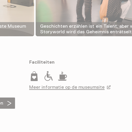
llste Museum
Geschichten erzählen ist ein Talent, aber 
Storyworld wird das Geheimnis enträtselt
Faciliteiten
Museumwinkel
Rolstoeltoegankelijk
Drinken
Meer informatie op de museumsite
Opent in ee
en