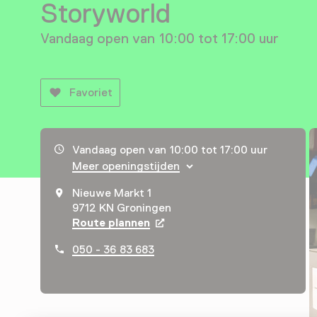
Storyworld
Vandaag open van 10:00 tot 17:00 uur
Favoriet
Openingstijden, adres & telefoonnummer
Vandaag open van 10:00 tot 17:00 uur
Meer openingstijden
Nieuwe Markt 1
9712 KN Groningen
Route plannen
Opent in een nieuw tabblad
050 - 36 83 683