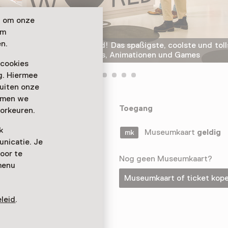
n om onze
om
n.
Willkommen bei Storyworld! Das spaßigste, coolste und to
der Niederlande für Comics, Animationen und Games
 cookies
ag. Hiermee
buiten onze
emmen we
lercoolsten
Toegang
orkeuren.
mationen und
k
Museumkaart
geldig
nicatie. Je
oor te
Nog geen Museumkaart?
menu
Museumkaart of ticket kop
leid
.