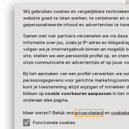
Wij gebruiken cookies en vergelijkbare technieke
website goed te laten werken, te verbeteren en 
gepersonaliseerde inhoud en advertenties te tone
Samen met vier partners verzamelen we via deze
informatie over jou, zoals je IP-adres en klikgedr
volgen we je internetgebruik binnen en mogelijk 
site, stellen we een persoonlijk profiel op, en st
Storyworld ist eines der jüngsten, spaßigsten und al
onze communicatie en advertenties af op jouw vo
Museen der Niederlande. Es ist voll mit Comics, Ani
Bij het aanmaken van een profiel verwerken we oo
Games.
persoonsgegevens voor gerichte marketingcommu
Verder lezen
kunt je toestemming altijd wijzigen of intrekken d
klikken op
cookie voorkeuren aanpassen
in het 
onderaan elke pagina.
Meer weten? Bekijk ons
privacybeleid
en
cookiebe
Functionele cookies