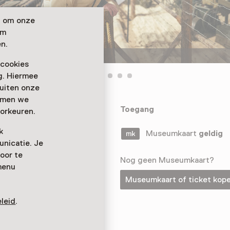
n om onze
om
n.
Regelmäßiger Besuch
 cookies
ag. Hiermee
buiten onze
emmen we
hen eines
Toegang
orkeuren.
und mehr über
k
r wichtige
Museumkaart
geldig
nicatie. Je
oor te
Nog geen Museumkaart?
menu
Museumkaart of ticket kop
leid
.