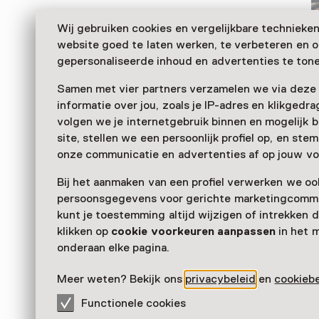
Wij gebruiken cookies en vergelijkbare technieke
website goed te laten werken, te verbeteren en 
gepersonaliseerde inhoud en advertenties te tone
Samen met vier partners verzamelen we via deze
informatie over jou, zoals je IP-adres en klikgedr
volgen we je internetgebruik binnen en mogelijk 
site, stellen we een persoonlijk profiel op, en st
Im Oorlogsmuseum Medemblik geht man in den Schu
onze communicatie en advertenties af op jouw vo
Soldaten, um den Weg in die Freiheit zu entdecken 
Bij het aanmaken van een profiel verwerken we oo
kaum bekannte, aber für unsere heutige Freiheit seh
persoonsgegevens voor gerichte marketingcommu
Operationen zu erfahren.
kunt je toestemming altijd wijzigen of intrekken d
Verder lezen
klikken op
cookie voorkeuren aanpassen
in het 
onderaan elke pagina.
Meer weten? Bekijk ons
privacybeleid
en
cookiebe
Functionele cookies