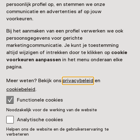
persoonlijk profiel op, en stemmen we onze
communicatie en advertenties af op jouw
Toegang
voorkeuren.
Museumkaart
geldig
Bij het aanmaken van een profiel verwerken we ook
persoonsgegevens voor gerichte
Nog geen Museumkaart?
marketingcommunicatie. Je kunt je toestemming
altijd wijzigen of intrekken door te klikken op
cookie
Museumkaart of ticket kopen
voorkeuren aanpassen
in het menu onderaan elke
pagina.
Faciliteiten
Meer weten? Bekijk ons
privacybeleid
en
cookiebeleid
.
Parkeergelegenheid voor auto's
Museumwinkel
Functionele cookies
Meer informatie op de museumsite
Opent in een nieuw tab
Noodzakelijk voor de werking van de website
Analytische cookies
Helpen ons de website en de gebruikerservaring te
verbeteren