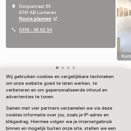
Dorpsstraat 55
6741 AB Lunteren
Route plannen
Opent in een nieuw tabblad
0318 - 48 62 54
Kuns
Wij gebruiken cookies en vergelijkbare technieken
om onze website goed te laten werken, te
Das Museum Lunteren beherbergt natürliche und
verbeteren en om gepersonaliseerde inhoud en
kulturhistorische Schätze im geografischen Herzen
advertenties te tonen.
der Niederlande. In einem ehemaligen Milchladen steht
die Geschichte von Lunteren und Umland im
Samen met vier partners verzamelen we via deze
Mittelpunkt.
cookies informatie over jou, zoals je IP-adres en
klikgedrag. Hiermee volgen we je internetgebruik
Verder lezen
binnen en mogelijk buiten onze site, stellen we een