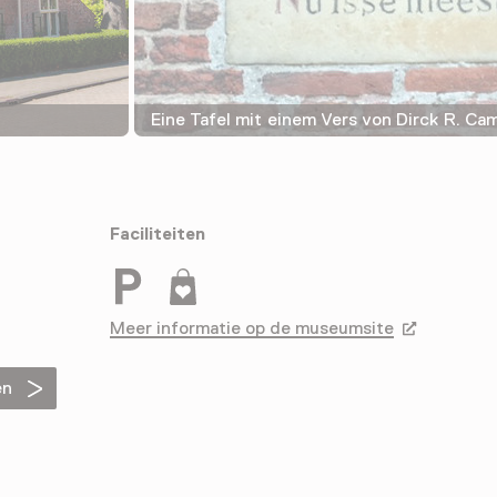
Eine Tafel mit einem Vers von Dirck R. C
Faciliteiten
Parkeergelegenheid voor auto's
Museumwinkel
Meer informatie op de museumsite
Opent in ee
en