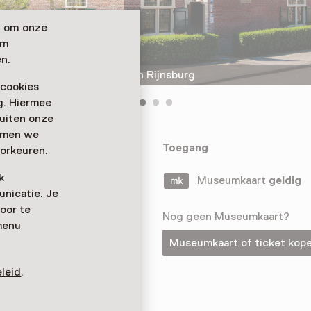
n om onze
om
n.
Museum das Spinozahuis in Rijnsburg
 cookies
ag. Hiermee
buiten onze
emmen we
ich in dem Haus,
Toegang
orkeuren.
61 bis 1663
k
 für optische
Museumkaart
geldig
nicatie. Je
änsefeder
oor te
Nog geen Museumkaart?
menu
Museumkaart of ticket kop
leid
.