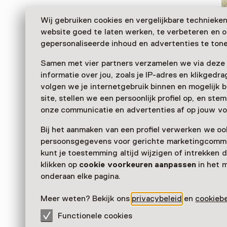
Wij gebruiken cookies en vergelijkbare technieke
website goed te laten werken, te verbeteren en 
gepersonaliseerde inhoud en advertenties te tone
Samen met vier partners verzamelen we via deze
informatie over jou, zoals je IP-adres en klikgedr
volgen we je internetgebruik binnen en mogelijk 
site, stellen we een persoonlijk profiel op, en st
Das Museum Het Spinozahuis in Rijnsburg befindet s
onze communicatie en advertenties af op jouw vo
in dem der niederländische Philosoph Spinoza von 16
Bij het aanmaken van een profiel verwerken we oo
lebte. Hier bewohnte er eine Kammer, in der er Linsen
persoonsgegevens voor gerichte marketingcommu
Instrumente schliff und seine Gedanken mit einer G
kunt je toestemming altijd wijzigen of intrekken d
niederschrieb.
klikken op
cookie voorkeuren aanpassen
in het 
Verder lezen
onderaan elke pagina.
Meer weten? Bekijk ons
privacybeleid
en
cookiebe
Functionele cookies