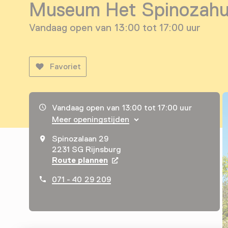
Museum Het Spinozahu
Vandaag open van 13:00 tot 17:00 uur
Favoriet
Openingstijden, adres & telefoonnummer
Vandaag open van 13:00 tot 17:00 uur
Meer openingstijden
Spinozalaan 29
2231 SG Rijnsburg
Route plannen
Opent in een nieuw tabblad
071 - 40 29 209