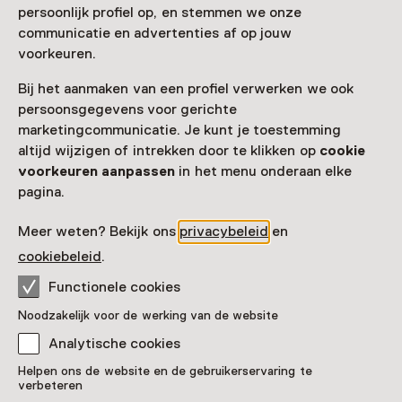
persoonlijk profiel op, en stemmen we onze
communicatie en advertenties af op jouw
Toegang
voorkeuren.
Museumkaart
geldig
Bij het aanmaken van een profiel verwerken we ook
persoonsgegevens voor gerichte
Nog geen Museumkaart?
marketingcommunicatie. Je kunt je toestemming
altijd wijzigen of intrekken door te klikken op
cookie
Museumkaart of ticket kopen
voorkeuren aanpassen
in het menu onderaan elke
pagina.
Faciliteiten
Meer weten? Bekijk ons
privacybeleid
en
cookiebeleid
.
Rolstoeltoegankelijk
Parkeergelegenheid voor auto's
Functionele cookies
Meer informatie op de museumsite
Opent in een nieuw tab
Noodzakelijk voor de werking van de website
Analytische cookies
Helpen ons de website en de gebruikerservaring te
verbeteren