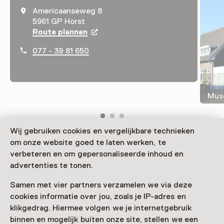
Americaanseweg 8
5961 GP Horst
Route plannen
Opent in een nieuw tabblad
077 - 39 81 650
Muse
Wij gebruiken cookies en vergelijkbare technieken
om onze website goed te laten werken, te
Das Museum de Kantfabriek zeigt, wie die
verbeteren en om gepersonaliseerde inhoud en
Textilindustrie im nördlichen Teil der Provinz Limburg
advertenties te tonen.
zu einer wirtschaftlichen Blüte führte. Maschinen
rattern unermüdlich in einer Fabrik, in der die
Samen met vier partners verzamelen we via deze
Atmosphäre der 1930er-Jahre spürbar ist.
cookies informatie over jou, zoals je IP-adres en
klikgedrag. Hiermee volgen we je internetgebruik
Verder lezen
binnen en mogelijk buiten onze site, stellen we een