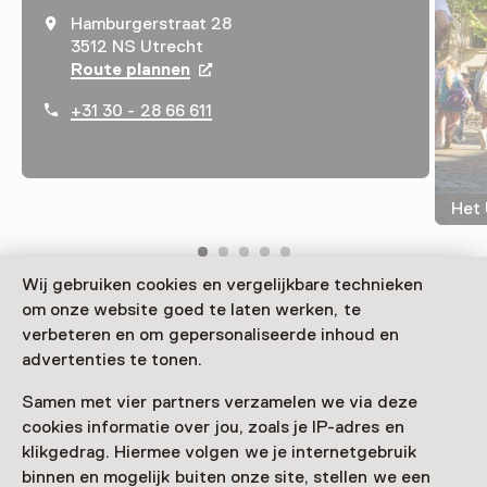
Hamburgerstraat 28
3512 NS Utrecht
Route plannen
Opent in een nieuw tabblad
+31 30 - 28 66 611
Het 
Wij gebruiken cookies en vergelijkbare technieken
om onze website goed te laten werken, te
Die Millionen von Zeichnungen, Karten, Fotos, Filme,
verbeteren en om gepersonaliseerde inhoud en
Bücher und Urkunden in Het Utrechts Archief bilden
advertenties te tonen.
das Gedächtnis von Utrecht. Die Geschichten hinter
dieser Sammlung werden in der Ausstellung „Utrecht
Samen met vier partners verzamelen we via deze
begint hier“ gezeigt.
cookies informatie over jou, zoals je IP-adres en
klikgedrag. Hiermee volgen we je internetgebruik
Verder lezen
binnen en mogelijk buiten onze site, stellen we een