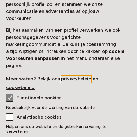
persoonlijk profiel op, en stemmen we onze
communicatie en advertenties af op jouw
Toegang
voorkeuren.
Museumkaart
geldig
Bij het aanmaken van een profiel verwerken we ook
persoonsgegevens voor gerichte
Nog geen Museumkaart?
marketingcommunicatie. Je kunt je toestemming
altijd wijzigen of intrekken door te klikken op
cookie
Museumkaart of ticket kopen
voorkeuren aanpassen
in het menu onderaan elke
pagina.
Faciliteiten
Meer weten? Bekijk ons
privacybeleid
en
cookiebeleid
.
Drinken
Functionele cookies
Meer informatie op de museumsite
Opent in een nieuw tab
Noodzakelijk voor de werking van de website
Analytische cookies
Helpen ons de website en de gebruikerservaring te
verbeteren