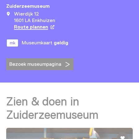
Zuiderzeemuseum
Wierdijk 12
1601 LA Enkhuizen
Route plannen
Opent in een nieuw tabblad
Museumkaart
geldig
Bezoek museumpagina
Zien & doen in
Zuiderzeemuseum