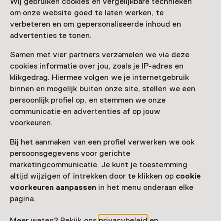
Wij gebruiken cookies en vergelijkbare technieken
om onze website goed te laten werken, te
Laad meer
verbeteren en om gepersonaliseerde inhoud en
advertenties te tonen.
Samen met vier partners verzamelen we via deze
cookies informatie over jou, zoals je IP-adres en
Nog meer ontdekken
klikgedrag. Hiermee volgen we je internetgebruik
binnen en mogelijk buiten onze site, stellen we een
persoonlijk profiel op, en stemmen we onze
communicatie en advertenties af op jouw
voorkeuren.
Bij het aanmaken van een profiel verwerken we ook
persoonsgegevens voor gerichte
marketingcommunicatie. Je kunt je toestemming
altijd wijzigen of intrekken door te klikken op
cookie
voorkeuren aanpassen
in het menu onderaan elke
pagina.
Meer weten? Bekijk ons
privacybeleid
en