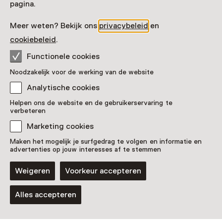
pagina.
Meer weten? Bekijk ons
privacybeleid
en
cookiebeleid
.
Museum Schokland
Functionele cookies
Noodzakelijk voor de werking van de website
Analytische cookies
Helpen ons de website en de gebruikerservaring te
verbeteren
Marketing cookies
Museum Schokland, Schokland
Maken het mogelijk je surfgedrag te volgen en informatie en
advertenties op jouw interesses af te stemmen
Weigeren
Voorkeur accepteren
Alles accepteren
Kaart weergeven