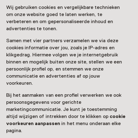
Wij gebruiken cookies en vergelijkbare technieken
Lezing
om onze website goed te laten werken, te
Pelgrimage en de Sint-
verbeteren en om gepersonaliseerde inhoud en
Walburgiskerk te Zutphen
advertenties te tonen.
Samen met vier partners verzamelen we via deze
cookies informatie over jou, zoals je IP-adres en
klikgedrag. Hiermee volgen we je internetgebruik
Vrijdag 16 oktober van 19:30 tot 21:30 uur
binnen en mogelijk buiten onze site, stellen we een
persoonlijk profiel op, en stemmen we onze
communicatie en advertenties af op jouw
voorkeuren.
Bij het aanmaken van een profiel verwerken we ook
persoonsgegevens voor gerichte
marketingcommunicatie. Je kunt je toestemming
altijd wijzigen of intrekken door te klikken op
cookie
voorkeuren aanpassen
in het menu onderaan elke
pagina.