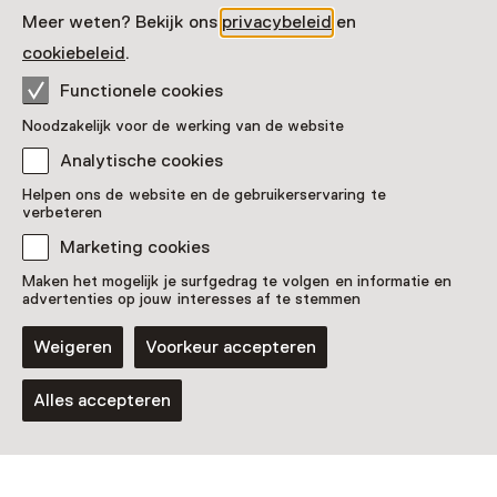
Meer weten? Bekijk ons
privacybeleid
en
Online lezing
cookiebeleid
.
Van Eesteren Gesprek
Functionele cookies
Noodzakelijk voor de werking van de website
Analytische cookies
Helpen ons de website en de gebruikerservaring te
Maandelijks op de 9e
verbeteren
Marketing cookies
Maken het mogelijk je surfgedrag te volgen en informatie en
Laad meer
advertenties op jouw interesses af te stemmen
Weigeren
Voorkeur accepteren
Alles accepteren
Kaart weergeven