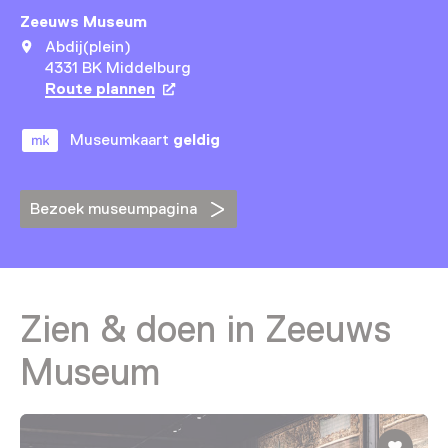
Zeeuws Museum
Abdij(plein)
4331 BK Middelburg
Route plannen
Opent in een nieuw tabblad
Museumkaart
geldig
Bezoek museumpagina
Zien & doen in Zeeuws
Museum