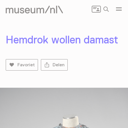
Zoeken
Hemdrok wollen damast
Favoriet
Delen