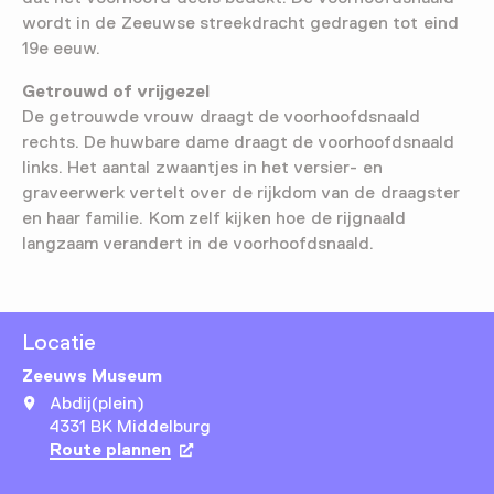
wordt in de Zeeuwse streekdracht gedragen tot eind
19e eeuw.
Getrouwd of vrijgezel
De getrouwde vrouw draagt de voorhoofdsnaald
rechts. De huwbare dame draagt de voorhoofdsnaald
links. Het aantal zwaantjes in het versier- en
graveerwerk vertelt over de rijkdom van de draagster
en haar familie. Kom zelf kijken hoe de rijgnaald
langzaam verandert in de voorhoofdsnaald.
Locatie
Zeeuws Museum
Abdij(plein)
4331 BK Middelburg
Route plannen
Opent in een nieuw tabblad