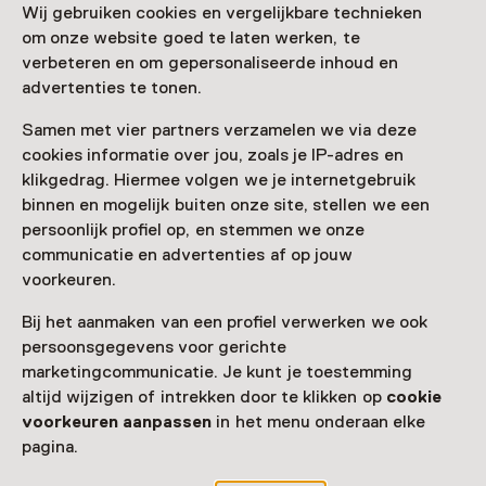
Bezoek (de website van) Museum Volkenkunde voor de
Wij gebruiken cookies en vergelijkbare technieken
*Deshima Experience*.
om onze website goed te laten werken, te
verbeteren en om gepersonaliseerde inhoud en
Meer informatie op de museumsite
advertenties te tonen.
Samen met vier partners verzamelen we via deze
cookies informatie over jou, zoals je IP-adres en
klikgedrag. Hiermee volgen we je internetgebruik
Zien & doen in
binnen en mogelijk buiten onze site, stellen we een
Wereldmuseum Leiden
persoonlijk profiel op, en stemmen we onze
communicatie en advertenties af op jouw
voorkeuren.
Bij het aanmaken van een profiel verwerken we ook
persoonsgegevens voor gerichte
marketingcommunicatie. Je kunt je toestemming
altijd wijzigen of intrekken door te klikken op
cookie
voorkeuren aanpassen
in het menu onderaan elke
pagina.