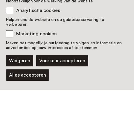
Noodzakelijk voor de werking van de website
Analytische cookies
Helpen ons de website en de gebruikerservaring te
verbeteren
Marketing cookies
Maken het mogelijk je surfgedrag te volgen en informatie en
advertenties op jouw interesses af te stemmen
Tentoonstelling
Weigeren
Voorkeur accepteren
Yuki Kihara: Darwin in Paradise
Camp
Alles accepteren
T/m 3 januari 2027 van 10:00 tot 17:00