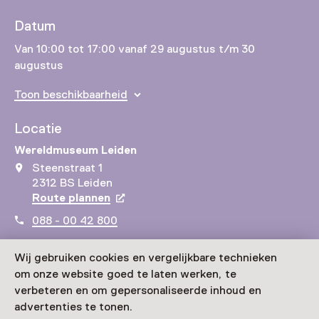
Datum
Van 10:00 tot 17:00 vanaf 29 augustus t/m 30
augustus
Toon beschikbaarheid
Locatie
Wereldmuseum Leiden
Steenstraat 1
2312 BS Leiden
Route plannen
Opent in een nieuw tabblad
088 - 00 42 800
Vandaag open van 10:00 tot 17:00 uur
Wij gebruiken cookies en vergelijkbare technieken
Meer openingstijden
om onze website goed te laten werken, te
verbeteren en om gepersonaliseerde inhoud en
advertenties te tonen.