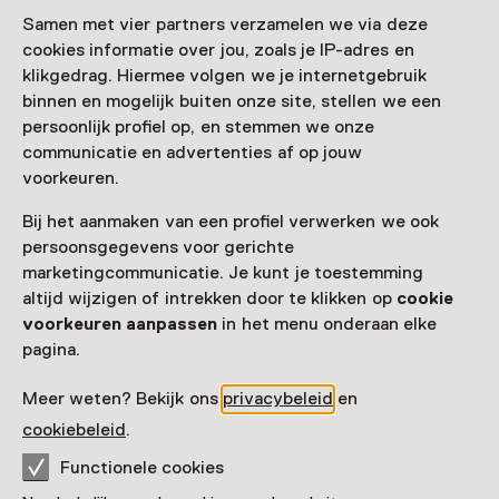
Samen met vier partners verzamelen we via deze
Zien & doen in
cookies informatie over jou, zoals je IP-adres en
klikgedrag. Hiermee volgen we je internetgebruik
Wereldmuseum Leiden
binnen en mogelijk buiten onze site, stellen we een
persoonlijk profiel op, en stemmen we onze
communicatie en advertenties af op jouw
voorkeuren.
Bij het aanmaken van een profiel verwerken we ook
persoonsgegevens voor gerichte
marketingcommunicatie. Je kunt je toestemming
altijd wijzigen of intrekken door te klikken op
cookie
voorkeuren aanpassen
in het menu onderaan elke
pagina.
Meer weten? Bekijk ons
privacybeleid
en
Vaste collectie
cookiebeleid
.
Azië
Functionele cookies