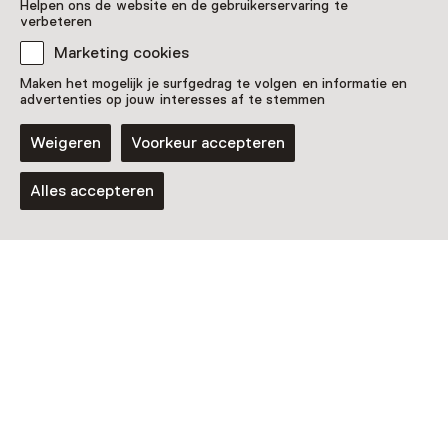
Helpen ons de website en de gebruikerservaring te
verbeteren
Marketing cookies
Activiteit
Maken het mogelijk je surfgedrag te volgen en informatie en
advertenties op jouw interesses af te stemmen
Feest op zondag
Wekelijks op zondag t/m 3 januari 2027
Weigeren
Voorkeur accepteren
van 10:00 tot 17:00
Voor 0 t/m 18 jaar en volwassenen
Alles accepteren
Tentoonstelling
Larissa Sansour: Rogue Agents of