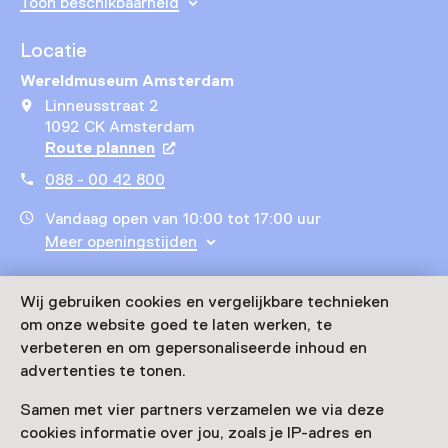
Toon beschikbaarheid
Locatie
Wereldmuseum Amsterdam
Linneusstraat 2
1092 CK Amsterdam
Route plannen
Opent in een nieuw tabblad
088 - 00 42 800
Vandaag open van 10:00 tot 17:00 uur
Meer openingstijden
Wij gebruiken cookies en vergelijkbare technieken
om onze website goed te laten werken, te
Zien & doen in
verbeteren en om gepersonaliseerde inhoud en
advertenties te tonen.
Wereldmuseum
Samen met vier partners verzamelen we via deze
Amsterdam
cookies informatie over jou, zoals je IP-adres en