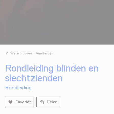
Wereldmuseum Amsterdam
Rondleiding blinden en
slechtzienden
Rondleiding
Favoriet
Delen