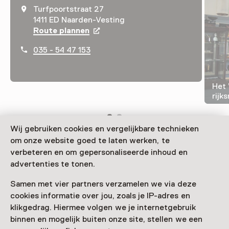
Turfpoortstraat 27
1411 ED Naarden-Vesting
Route plannen
Opent in een nieuw tabblad
035 - 54 47 153
Het 
rijk
Wij gebruiken cookies en vergelijkbare technieken
om onze website goed te laten werken, te
Wat is ijken precies en wat heeft Napoleon hiermee te
verbeteren en om gepersonaliseerde inhoud en
maken? En is op de maan een kilo nog een kilo? In het
advertenties te tonen.
Weegschaalmuseum ontdek je de
Samen met vier partners verzamelen we via deze
ontstaansgeschiedenis van meten en wegen.
cookies informatie over jou, zoals je IP-adres en
Verder lezen
klikgedrag. Hiermee volgen we je internetgebruik
binnen en mogelijk buiten onze site, stellen we een