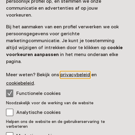
persoonlijk profiel op, en stemmen we onze
Toegang
communicatie en advertenties af op jouw
voorkeuren.
Museumkaart
geldig
Bij het aanmaken van een profiel verwerken we ook
persoonsgegevens voor gerichte
Nog geen Museumkaart?
marketingcommunicatie. Je kunt je toestemming
Museumkaart of ticket kopen
altijd wijzigen of intrekken door te klikken op
cookie
voorkeuren aanpassen
in het menu onderaan elke
pagina.
Faciliteiten
Meer weten? Bekijk ons
privacybeleid
en
Drinken
Parkeergelegenheid voor auto's
cookiebeleid
.
Meer informatie op de museumsite
Opent in een nieuw tab
Functionele cookies
Noodzakelijk voor de werking van de website
Analytische cookies
Helpen ons de website en de gebruikerservaring te
verbeteren
Nog meer ontdekken