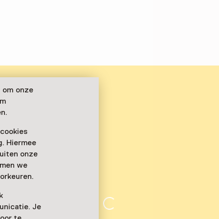
n om onze
om
n.
 cookies
ag. Hiermee
buiten onze
emmen we
orkeuren.
k
nicatie. Je
oor te