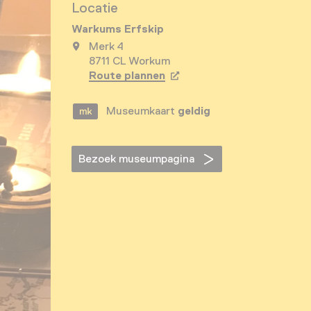
Locatie
Warkums Erfskip
Merk 4
8711 CL Workum
Route plannen
Opent in een nieuw tabbla
Museumkaart
geldig
Bezoek museumpagina