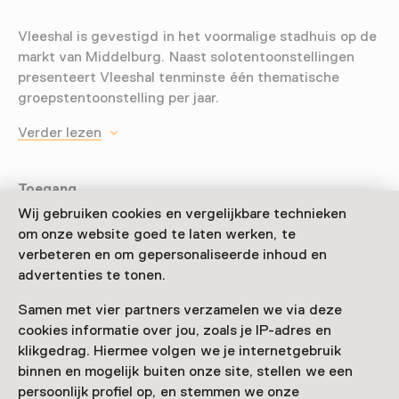
Vleeshal is gevestigd in het voormalige stadhuis op de
markt van Middelburg. Naast solotentoonstellingen
presenteert Vleeshal tenminste één thematische
groepstentoonstelling per jaar.
Verder lezen
Toegang
Wij gebruiken cookies en vergelijkbare technieken
Museumkaart
geldig
om onze website goed te laten werken, te
verbeteren en om gepersonaliseerde inhoud en
advertenties te tonen.
Nog geen Museumkaart?
Samen met vier partners verzamelen we via deze
Museumkaart of ticket kopen
cookies informatie over jou, zoals je IP-adres en
klikgedrag. Hiermee volgen we je internetgebruik
Faciliteiten
binnen en mogelijk buiten onze site, stellen we een
persoonlijk profiel op, en stemmen we onze