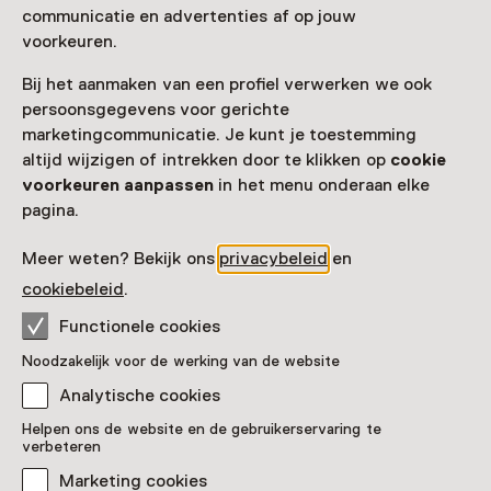
Parkeergelegenheid voor auto's
Museumwinkel
communicatie en advertenties af op jouw
voorkeuren.
Meer informatie op de museumsite
Opent in een nieuw tab
Bij het aanmaken van een profiel verwerken we ook
persoonsgegevens voor gerichte
marketingcommunicatie. Je kunt je toestemming
altijd wijzigen of intrekken door te klikken op
cookie
voorkeuren aanpassen
in het menu onderaan elke
Zien & doen in Vleeshal
pagina.
Meer weten? Bekijk ons
privacybeleid
en
cookiebeleid
.
Functionele cookies
Noodzakelijk voor de werking van de website
Analytische cookies
Tentoonstelling
Helpen ons de website en de gebruikerservaring te
Tuan Andrew Nguyen – The
verbeteren
Unburied Sounds of a Troubled
Marketing cookies