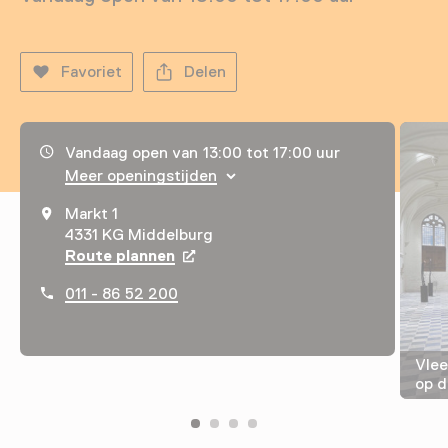
Favoriet
Delen
Openingstijden, adres & telefoonnummer
Vandaag open van 13:00 tot 17:00 uur
Meer openingstijden
Markt 1
4331 KG Middelburg
Route plannen
Opent in een nieuw tabblad
011 - 86 52 200
Vlee
op d