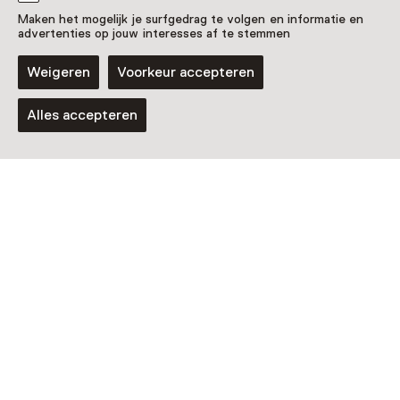
Horizon
Maken het mogelijk je surfgedrag te volgen en informatie en
Van 13:00 tot 17:00 vanaf 4 oktober t/m
advertenties op jouw interesses af te stemmen
13 december
Weigeren
Voorkeur accepteren
Alles accepteren
Nog meer ontdekken