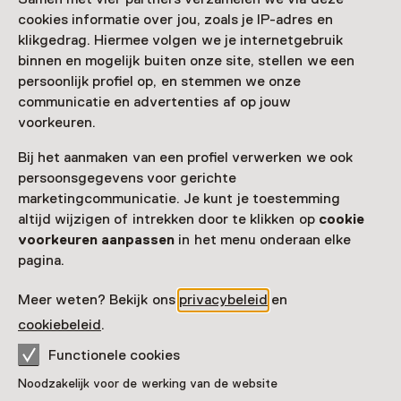
Zien & doen in Verwey
cookies informatie over jou, zoals je IP-adres en
Museum Haarlem
klikgedrag. Hiermee volgen we je internetgebruik
binnen en mogelijk buiten onze site, stellen we een
persoonlijk profiel op, en stemmen we onze
communicatie en advertenties af op jouw
voorkeuren.
Bij het aanmaken van een profiel verwerken we ook
persoonsgegevens voor gerichte
marketingcommunicatie. Je kunt je toestemming
altijd wijzigen of intrekken door te klikken op
cookie
voorkeuren aanpassen
in het menu onderaan elke
Workshop
pagina.
Maak je eigen mini-natuurwereld!
Meer weten? Bekijk ons
privacybeleid
en
Wekelijks op woensdag t/m 12 augustus
van 09:30 tot 11 uur
cookiebeleid
.
Functionele cookies
Noodzakelijk voor de werking van de website