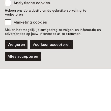
Analytische cookies
Helpen ons de website en de gebruikerservaring te
verbeteren
Marketing cookies
Maken het mogelijk je surfgedrag te volgen en informatie en
advertenties op jouw interesses af te stemmen
Rondleiding
Weigeren
Voorkeur accepteren
Rondleidingen
16 augustus t/m 20 december, meerdere
Alles accepteren
opties
Rondleiding