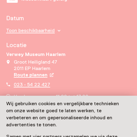
Datum
Toon beschikbaarheid
Locatie
Verwey Museum Haarlem
Groot Heiligland 47
2011 EP Haarlem
Route plannen
Opent in een nieuw tabblad
023 - 54 22 427
Vandaag open van 11:00 tot 17:00 uur
Meer openingstijden
Wij gebruiken cookies en vergelijkbare technieken
om onze website goed te laten werken, te
verbeteren en om gepersonaliseerde inhoud en
advertenties te tonen.
Samen met vier partners verzamelen we via deze