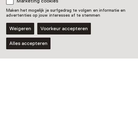
Marketing cookies
Maken het mogelijk je surfgedrag te volgen en informatie en
advertenties op jouw interesses af te stemmen
Weigeren
Voorkeur accepteren
Alles accepteren
Tentoonstelling
Van olielamp naar OLED – Licht op
De aardappeleters
T/m 25 oktober van 10:00 tot 17:00