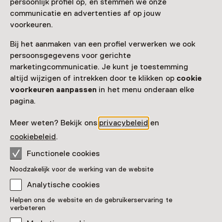
persoonlijk profiel op, en stemmen we onze
communicatie en advertenties af op jouw
voorkeuren.
Zien & doen in Van Gogh
Bij het aanmaken van een profiel verwerken we ook
Village Nuenen
persoonsgegevens voor gerichte
marketingcommunicatie. Je kunt je toestemming
altijd wijzigen of intrekken door te klikken op
cookie
voorkeuren aanpassen
in het menu onderaan elke
pagina.
Meer weten? Bekijk ons
privacybeleid
en
cookiebeleid
.
Functionele cookies
Workshop
Noodzakelijk voor de werking van de website
Mad Science
Analytische cookies
Dinsdag 11 augustus van 12:30 tot 16:30
Helpen ons de website en de gebruikerservaring te
uur
verbeteren
Voor 5 t/m 12 jaar