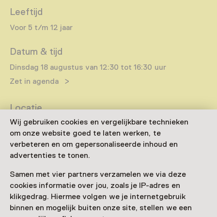
Leeftijd
Voor 5 t/m 12 jaar
Datum & tijd
Dinsdag 18 augustus van 12:30 tot 16:30 uur
Zet in agenda
Locatie
Wij gebruiken cookies en vergelijkbare technieken
Van Gogh Village Nuenen
om onze website goed te laten werken, te
Berg 29
verbeteren en om gepersonaliseerde inhoud en
5671 CA Nuenen
Route plannen
Opent in een nieuw tabblad
advertenties te tonen.
040 - 28 39 615
Samen met vier partners verzamelen we via deze
cookies informatie over jou, zoals je IP-adres en
Vandaag open tot 17:00 uur
klikgedrag. Hiermee volgen we je internetgebruik
Meer openingstijden
binnen en mogelijk buiten onze site, stellen we een