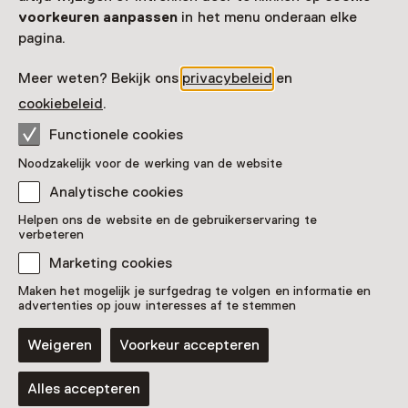
voorkeuren aanpassen
in het menu onderaan elke
pagina.
Meer weten? Bekijk ons
privacybeleid
en
cookiebeleid
.
Activiteit
Functionele cookies
Van Gogh op gevoel
Noodzakelijk voor de werking van de website
5 september t/m 12 december, meerdere
opties
Analytische cookies
Helpen ons de website en de gebruikerservaring te
verbeteren
Marketing cookies
Maken het mogelijk je surfgedrag te volgen en informatie en
advertenties op jouw interesses af te stemmen
Weigeren
Voorkeur accepteren
Alles accepteren
Activiteit