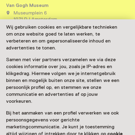
Van Gogh Museum
Museumplein 6
1071 DJ Amsterdam
Route plannen
Opent in een nieuw tabblad
Wij gebruiken cookies en vergelijkbare technieken
om onze website goed te laten werken, te
020 - 57 05 200
verbeteren en om gepersonaliseerde inhoud en
Vandaag open van 09:00 tot 18:00 uur
advertenties te tonen.
Meer openingstijden
Samen met vier partners verzamelen we via deze
cookies informatie over jou, zoals je IP-adres en
klikgedrag. Hiermee volgen we je internetgebruik
binnen en mogelijk buiten onze site, stellen we een
Zien & doen in Van Gogh
persoonlijk profiel op, en stemmen we onze
communicatie en advertenties af op jouw
Museum
voorkeuren.
Bij het aanmaken van een profiel verwerken we ook
persoonsgegevens voor gerichte
marketingcommunicatie. Je kunt je toestemming
altijd wijzigen of intrekken door te klikken op
cookie