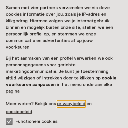
Zien & doen in
Samen met vier partners verzamelen we via deze
Universiteitsmuseum
cookies informatie over jou, zoals je IP-adres en
klikgedrag. Hiermee volgen we je internetgebruik
Utrecht
binnen en mogelijk buiten onze site, stellen we een
persoonlijk profiel op, en stemmen we onze
communicatie en advertenties af op jouw
voorkeuren.
Bij het aanmaken van een profiel verwerken we ook
persoonsgegevens voor gerichte
marketingcommunicatie. Je kunt je toestemming
altijd wijzigen of intrekken door te klikken op
cookie
voorkeuren aanpassen
in het menu onderaan elke
pagina.
Vaste collectie
Meer weten? Bekijk ons
privacybeleid
en
Kijk, wij dieren
cookiebeleid
.
Voor 9 t/m 18 jaar
Functionele cookies