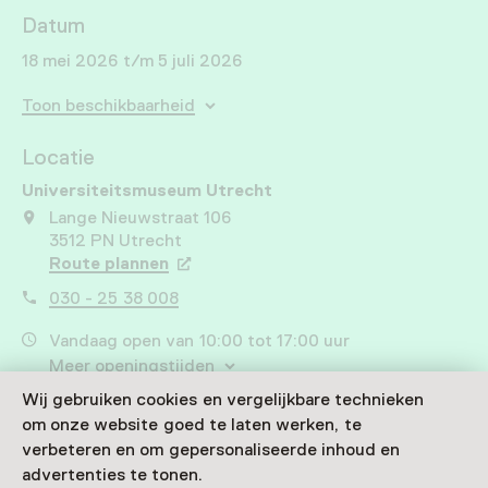
Datum
18 mei 2026 t/m 5 juli 2026
Toon beschikbaarheid
Locatie
Universiteitsmuseum Utrecht
Lange Nieuwstraat 106
3512 PN Utrecht
Route plannen
Opent in een nieuw tabblad
030 - 25 38 008
Vandaag open van 10:00 tot 17:00 uur
Meer openingstijden
Wij gebruiken cookies en vergelijkbare technieken
om onze website goed te laten werken, te
verbeteren en om gepersonaliseerde inhoud en
advertenties te tonen.