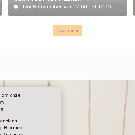
T/m 8 november van 12:00 tot 17:00
Laad meer
n om onze
om
n.
 cookies
ag. Hiermee
buiten onze