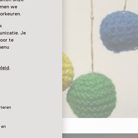
emmen we
orkeuren.
k
nicatie. Je
oor te
menu
leid
.
öbel
eteren
 en