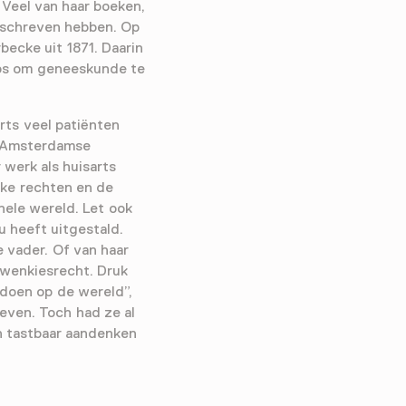
 Veel van haar boeken,
geschreven hebben. Op
rbecke uit 1871. Daarin
obs om geneeskunde te
rts veel patiënten
e Amsterdamse
 werk als huisarts
jke rechten en de
hele wereld. Let ook
u heeft uitgestald.
e vader. Of van haar
uwenkiesrecht. Druk
e doen op de wereld”,
leven. Toch had ze al
en tastbaar aandenken