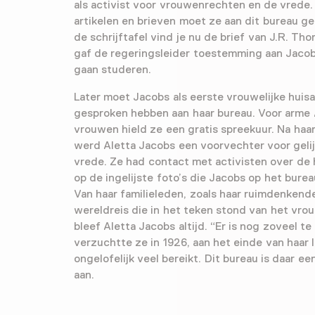
als activist voor vrouwenrechten en de vrede.
artikelen en brieven moet ze aan dit bureau 
de schrijftafel vind je nu de brief van J.R. Tho
gaf de regeringsleider toestemming aan Jac
gaan studeren.
Later moet Jacobs als eerste vrouwelijke huisa
gesproken hebben aan haar bureau. Voor arm
vrouwen hield ze een gratis spreekuur. Na haar
werd Aletta Jacobs een voorvechter voor geli
vrede. Ze had contact met activisten over de 
op de ingelijste foto’s die Jacobs op het burea
Van haar familieleden, zoals haar ruimdenkend
wereldreis die in het teken stond van het vro
bleef Aletta Jacobs altijd. “Er is nog zoveel t
verzuchtte ze in 1926, aan het einde van haar 
ongelofelijk veel bereikt. Dit bureau is daar e
aan.