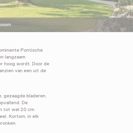
boom
rominente Pontische
en langzaam
r hoog wordt. Door de
anzien van een uit de
te, gezaagde bladeren.
opvallend. De
an tot wel 20 cm
el. Kortom, in elk
pronken.