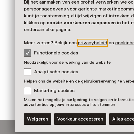
Bij het aanmaken van een profiel verwerken we oo
persoonsgegevens voor gerichte marketingcommu
kunt je toestemming altijd wijzigen of intrekken d
klikken op
cookie voorkeuren aanpassen
in het 
onderaan elke pagina.
Meer weten? Bekijk ons
privacybeleid
en
cookiebe
Functionele cookies
Bollentuin
Noodzakelijk voor de werking van de website
Pronkstuk
Analytische cookies
Hortus botanicus Leiden, Leiden
Helpen ons de website en de gebruikerservaring te verb
Marketing cookies
Maken het mogelijk je surfgedrag te volgen en informatie
advertenties op jouw interesses af te stemmen
Weigeren
Voorkeur accepteren
Alles acc
Blijf ontdekken
Koop online je Muse
Op zoek naar inspiratie? Ontvang onze nieuwsbrief