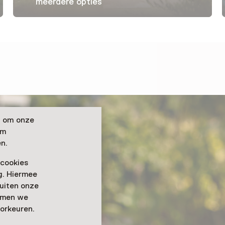
meerdere opties
n om onze
om
n.
 cookies
ag. Hiermee
buiten onze
emmen we
orkeuren.