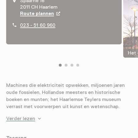
Spaarne 16
2011 CH Haarlem
Route plannen
Opent in een nieuw tabblad
023 - 51 60 960
Het 
Machines die elektriciteit opwekken, miljoenen jaren
oude fossielen, Hollandse meesters en historische
boeken en munten; het Haarlemse Teylers museum
verrast met voorwerpen uit kunst en wetenschap.
Verder lezen
Toegang