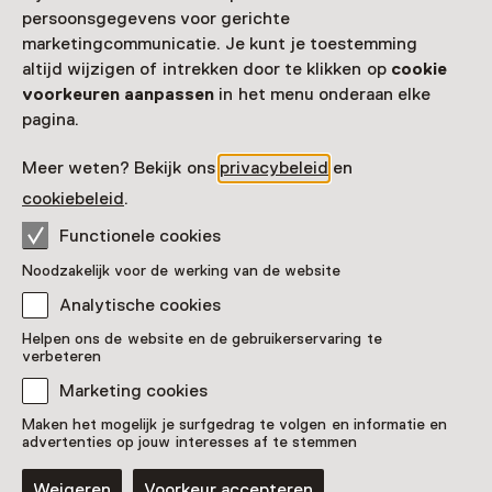
persoonsgegevens voor gerichte
marketingcommunicatie. Je kunt je toestemming
altijd wijzigen of intrekken door te klikken op
cookie
voorkeuren aanpassen
in het menu onderaan elke
pagina.
Meer weten? Bekijk ons
privacybeleid
en
cookiebeleid
.
Functionele cookies
Noodzakelijk voor de werking van de website
Analytische cookies
Vastenavond- handschrift
Helpen ons de website en de gebruikerservaring te
verbeteren
Pronkstuk
Marketing cookies
Huis van het boek, Den Haag
Maken het mogelijk je surfgedrag te volgen en informatie en
advertenties op jouw interesses af te stemmen
Weigeren
Voorkeur accepteren