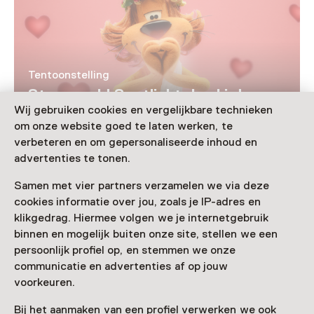
Tentoonstelling
Storyworld Spotlight: Loeki de
Leeuw
Wij gebruiken cookies en vergelijkbare technieken
om onze website goed te laten werken, te
T/m 9 januari 2027 van 10:00 tot 17:00
verbeteren en om gepersonaliseerde inhoud en
advertenties te tonen.
Samen met vier partners verzamelen we via deze
cookies informatie over jou, zoals je IP-adres en
Nog meer ontdekken
klikgedrag. Hiermee volgen we je internetgebruik
binnen en mogelijk buiten onze site, stellen we een
persoonlijk profiel op, en stemmen we onze
communicatie en advertenties af op jouw
voorkeuren.
Bij het aanmaken van een profiel verwerken we ook