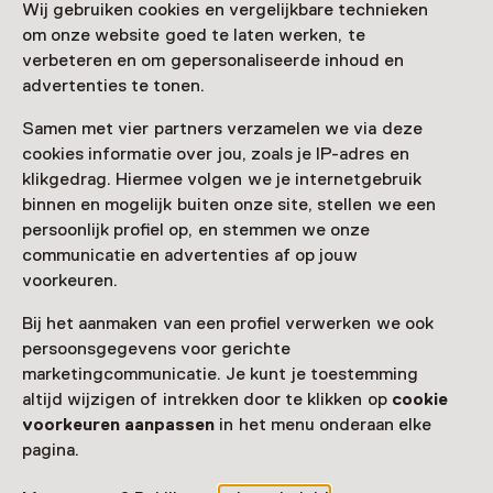
Leeuw
Wij gebruiken cookies en vergelijkbare technieken
om onze website goed te laten werken, te
T/m 9 januari 2027 van 10:00 tot 17:00
verbeteren en om gepersonaliseerde inhoud en
advertenties te tonen.
Samen met vier partners verzamelen we via deze
cookies informatie over jou, zoals je IP-adres en
Nog meer ontdekken
klikgedrag. Hiermee volgen we je internetgebruik
binnen en mogelijk buiten onze site, stellen we een
persoonlijk profiel op, en stemmen we onze
communicatie en advertenties af op jouw
voorkeuren.
Bij het aanmaken van een profiel verwerken we ook
persoonsgegevens voor gerichte
marketingcommunicatie. Je kunt je toestemming
altijd wijzigen of intrekken door te klikken op
cookie
voorkeuren aanpassen
in het menu onderaan elke
pagina.