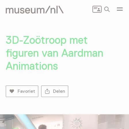
Zoeken
3D-Zoötroop met
figuren van Aardman
Animations
Favoriet
Delen