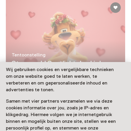
Tentoonstelling
Storyworld Spotlight: Loeki de
Wij gebruiken cookies en vergelijkbare technieken
Leeuw
om onze website goed te laten werken, te
T/m 9 januari 2027 van 10:00 tot 17:00
verbeteren en om gepersonaliseerde inhoud en
advertenties te tonen.
Samen met vier partners verzamelen we via deze
cookies informatie over jou, zoals je IP-adres en
Nog meer ontdekken
klikgedrag. Hiermee volgen we je internetgebruik
binnen en mogelijk buiten onze site, stellen we een
persoonlijk profiel op, en stemmen we onze