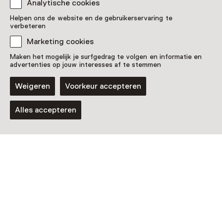
Analytische cookies
Zien & doen in Stedelijk
Helpen ons de website en de gebruikerservaring te
verbeteren
Museum Schiedam
Marketing cookies
Maken het mogelijk je surfgedrag te volgen en informatie en
advertenties op jouw interesses af te stemmen
Weigeren
Voorkeur accepteren
Alles accepteren
Vaste collectie
Kunst in het trappenhuis