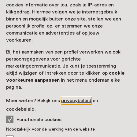
Bekijk alle actuele activiteiten op
Zien & doen
cookies informatie over jou, zoals je IP-adres en
klikgedrag. Hiermee volgen we je internetgebruik
Datum
binnen en mogelijk buiten onze site, stellen we een
persoonlijk profiel op, en stemmen we onze
27 september 2025 t/m 1 maart 2026
communicatie en advertenties af op jouw
Toon beschikbaarheid
voorkeuren.
Bij het aanmaken van een profiel verwerken we ook
Locatie
persoonsgegevens voor gerichte
Stedelijk Museum Schiedam
marketingcommunicatie. Je kunt je toestemming
Hoogstraat 112
altijd wijzigen of intrekken door te klikken op
cookie
3111 HL Schiedam
voorkeuren aanpassen
in het menu onderaan elke
Route plannen
Opent in een nieuw tabblad
pagina.
010 - 24 63 666
Meer weten? Bekijk ons
privacybeleid
en
Vandaag open tot 17:00 uur
cookiebeleid
.
Meer openingstijden
Functionele cookies
Noodzakelijk voor de werking van de website