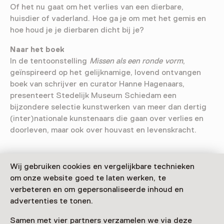
Of het nu gaat om het verlies van een dierbare,
huisdier of vaderland. Hoe ga je om met het gemis en
hoe houd je je dierbaren dicht bij je?
Naar het boek
In de tentoonstelling
Missen als een ronde vorm
,
geïnspireerd op het gelijknamige, lovend ontvangen
boek van schrijver en curator Hanne Hagenaars,
presenteert Stedelijk Museum Schiedam een
bijzondere selectie kunstwerken van meer dan dertig
(inter)nationale kunstenaars die gaan over verlies en
doorleven, maar ook over houvast en levenskracht.
Wij gebruiken cookies en vergelijkbare technieken
om onze website goed te laten werken, te
verbeteren en om gepersonaliseerde inhoud en
Deze activiteit is afgelopen. Je kunt hier niet
advertenties te tonen.
meer aan deelnemen.
Samen met vier partners verzamelen we via deze