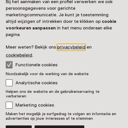
Bij het aanmaken van een profiel verwerken we ook
2628 AR Delft
persoonsgegevens voor gerichte
Route plannen
Opent in een nieuw tabblad
marketingcommunicatie. Je kunt je toestemming
015 - 76 00 800
altijd wijzigen of intrekken door te klikken op
cookie
voorkeuren aanpassen
in het menu onderaan elke
Vandaag open van 09:30 tot 17:00 uur
pagina.
Meer openingstijden
Meer weten? Bekijk ons
privacybeleid
en
cookiebeleid
.
Functionele cookies
Zien & doen in Royal
Noodzakelijk voor de werking van de website
Delft Museum
Analytische cookies
Helpen ons de website en de gebruikerservaring te
verbeteren
Marketing cookies
Maken het mogelijk je surfgedrag te volgen en informatie en
advertenties op jouw interesses af te stemmen