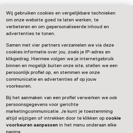
Wij gebruiken cookies en vergelijkbare technieken
om onze website goed te laten werken, te
verbeteren en om gepersonaliseerde inhoud en
Deze activiteit is afgelopen. Je kunt hier niet
advertenties te tonen.
meer aan deelnemen.
Samen met vier partners verzamelen we via deze
Bekijk alle actuele activiteiten op
Zien & doen
cookies informatie over jou, zoals je IP-adres en
klikgedrag. Hiermee volgen we je internetgebruik
Leeftijd
binnen en mogelijk buiten onze site, stellen we een
Voor 5 t/m 12 jaar
persoonlijk profiel op, en stemmen we onze
communicatie en advertenties af op jouw
Datum & tijd
voorkeuren.
5 oktober 2025 t/m 7 december 2025
Bij het aanmaken van een profiel verwerken we ook
persoonsgegevens voor gerichte
Toon beschikbaarheid
marketingcommunicatie. Je kunt je toestemming
altijd wijzigen of intrekken door te klikken op
cookie
Locatie
voorkeuren aanpassen
in het menu onderaan elke
Rijksmuseum Muiderslot
pagina.