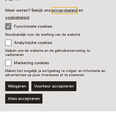
Herengracht 1
1398 AA Muiden
Meer weten? Bekijk ons
privacybeleid
en
Route plannen
Opent in een nieuw tabblad
cookiebeleid
.
0294 - 25 62 62
Functionele cookies
Vandaag open van 10:00 tot 17:00 uur
Noodzakelijk voor de werking van de website
Meer openingstijden
Analytische cookies
Helpen ons de website en de gebruikerservaring te
verbeteren
Marketing cookies
Zien & doen in
Maken het mogelijk je surfgedrag te volgen en informatie en
advertenties op jouw interesses af te stemmen
Rijksmuseum Muiderslot
Weigeren
Voorkeur accepteren
Alles accepteren