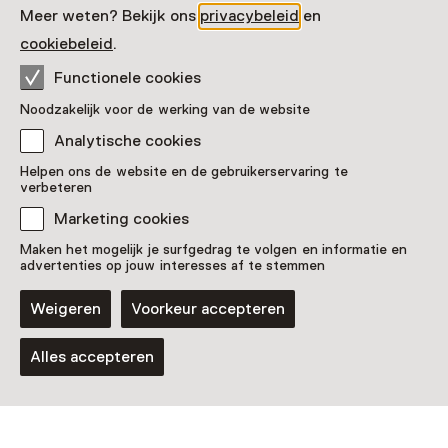
Meer weten? Bekijk ons
privacybeleid
en
cookiebeleid
.
Zien & doen in POST
Functionele cookies
Noodzakelijk voor de werking van de website
Nijmegen
Analytische cookies
Helpen ons de website en de gebruikerservaring te
verbeteren
Marketing cookies
Maken het mogelijk je surfgedrag te volgen en informatie en
advertenties op jouw interesses af te stemmen
Weigeren
Voorkeur accepteren
Tentoonstelling
Alles accepteren
Claiming the City – A Squatters'
Allegory
Wekelijks op vrijdag t/m 13 september
van 12:00 tot 17:00, met uitzonderingen