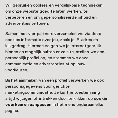
Wij gebruiken cookies en vergelijkbare technieken
Deze activiteit is afgelopen. Je kunt hier niet
om onze website goed te laten werken, te
meer aan deelnemen.
verbeteren en om gepersonaliseerde inhoud en
advertenties te tonen.
Bekijk alle actuele activiteiten op
Zien & doen
Samen met vier partners verzamelen we via deze
Datum
cookies informatie over jou, zoals je IP-adres en
klikgedrag. Hiermee volgen we je internetgebruik
28 februari 2026 t/m 3 mei 2026
binnen en mogelijk buiten onze site, stellen we een
Toon beschikbaarheid
persoonlijk profiel op, en stemmen we onze
communicatie en advertenties af op jouw
Locatie
voorkeuren.
POST Nijmegen
Bij het aanmaken van een profiel verwerken we ook
van Oldenbarneveltstraat 63A
persoonsgegevens voor gerichte
6512 AT Nijmegen
marketingcommunicatie. Je kunt je toestemming
Route plannen
Opent in een nieuw tabblad
altijd wijzigen of intrekken door te klikken op
cookie
Vandaag open tot 17:00 uur
voorkeuren aanpassen
in het menu onderaan elke
Meer openingstijden
pagina.