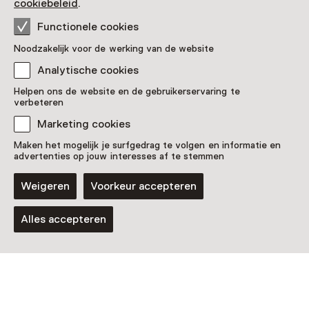
cookiebeleid
.
T/m 31 januari 2027
Functionele cookies
Voor 13 t/m 18 jaar en volwassenen
Noodzakelijk voor de werking van de website
Analytische cookies
Helpen ons de website en de gebruikerservaring te
verbeteren
Marketing cookies
Maken het mogelijk je surfgedrag te volgen en informatie en
advertenties op jouw interesses af te stemmen
Weigeren
Voorkeur accepteren
Evenement
AI-rondleiding in het Philips
Alles accepteren
Museum
Voor 13 t/m 18 jaar en volwassenen