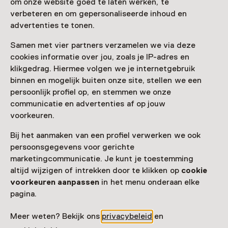
om onze website goed te laten werken, te
Meer openingstijden
verbeteren en om gepersonaliseerde inhoud en
advertenties te tonen.
Samen met vier partners verzamelen we via deze
cookies informatie over jou, zoals je IP-adres en
Zien & doen in Philips
klikgedrag. Hiermee volgen we je internetgebruik
binnen en mogelijk buiten onze site, stellen we een
Museum
persoonlijk profiel op, en stemmen we onze
communicatie en advertenties af op jouw
voorkeuren.
Bij het aanmaken van een profiel verwerken we ook
persoonsgegevens voor gerichte
marketingcommunicatie. Je kunt je toestemming
altijd wijzigen of intrekken door te klikken op
cookie
voorkeuren aanpassen
in het menu onderaan elke
pagina.
Tentoonstelling
Meer weten? Bekijk ons
privacybeleid
en
Impact through Design