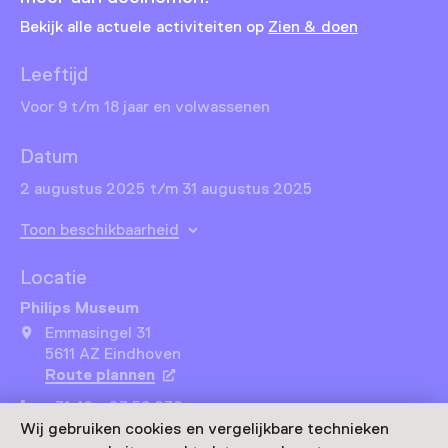
Bekijk alle actuele activiteiten op
Zien & doen
Leeftijd
Voor 9 t/m 18 jaar en volwassenen
Datum
2 augustus 2025 t/m 31 augustus 2025
Toon beschikbaarheid
Locatie
Philips Museum
Emmasingel 31
5611 AZ Eindhoven
Route plannen
Opent in een nieuw tabblad
+31 40 - 23 59 030
Wij gebruiken cookies en vergelijkbare technieken
Vandaag gesloten