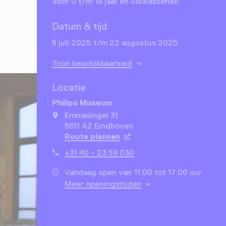
Voor 0 t/m 18 jaar en volwassenen
Datum & tijd
5 juli 2025 t/m 22 augustus 2025
Toon beschikbaarheid
Locatie
Philips Museum
Emmasingel 31
5611 AZ Eindhoven
Route plannen
Opent in een nieuw tabbla
+31 40 - 23 59 030
Vandaag open van 11:00 tot 17:00 uur
Meer openingstijden