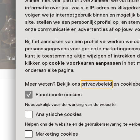
Samen met vier partners verzamelen we via deze
informatie over jou, zoals je IP-adres en klikgedr
volgen we je internetgebruik binnen en mogelijk 
site, stellen we een persoonlijk profiel op, en st
onze communicatie en advertenties af op jouw vo
Bij het aanmaken van een profiel verwerken we oo
persoonsgegevens voor gerichte marketingcommu
kunt je toestemming altijd wijzigen of intrekken d
Trailer van toneelstuk De Lamp
klikken op
cookie voorkeuren aanpassen
in het 
onderaan elke pagina.
Meer weten? Bekijk ons
privacybeleid
en
cookiebe
Zien & doen in Philips
Functionele cookies
Noodzakelijk voor de werking van de website
Analytische cookies
Helpen ons de website en de gebruikerservaring te verb
Marketing cookies