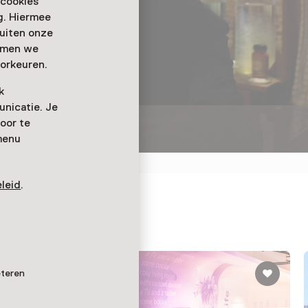
 cookies
ag. Hiermee
buiten onze
emmen we
orkeuren.
k
nicatie. Je
oor te
menu
leid
.
 Museum
eteren