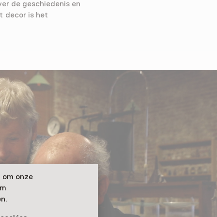
ver de geschiedenis en
t decor is het
n om onze
om
n.
eel video