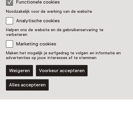
Functionele cookies
Route plannen
Opent in een nieuw tabblad
Noodzakelijk voor de werking van de website
018 - 13 01 110
Analytische cookies
Vandaag gesloten
Helpen ons de website en de gebruikerservaring te
Meer openingstijden
verbeteren
Marketing cookies
Maken het mogelijk je surfgedrag te volgen en informatie en
advertenties op jouw interesses af te stemmen
Nog meer ontdekken
Weigeren
Voorkeur accepteren
Alles accepteren