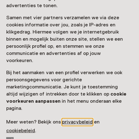
advertenties te tonen.
Bezoekersinformatie
Samen met vier partners verzamelen we via deze
Toegang
cookies informatie over jou, zoals je IP-adres en
klikgedrag. Hiermee volgen we je internetgebruik
Toegang is inbegrepen bij een entreeticket voor het
binnen en mogelijk buiten onze site, stellen we een
museum.
persoonlijk profiel op, en stemmen we onze
Museumkaart of ticket kopen
communicatie en advertenties af op jouw
voorkeuren.
Museumkaart geldig
Bij het aanmaken van een profiel verwerken we ook
persoonsgegevens voor gerichte
Datum
marketingcommunicatie. Je kunt je toestemming
altijd wijzigen of intrekken door te klikken op
cookie
Toon beschikbaarheid
voorkeuren aanpassen
in het menu onderaan elke
pagina.
Locatie
Openluchtmuseum De Duinhuisjes
Meer weten? Bekijk ons
privacybeleid
en
Duinstraat 18
cookiebeleid
.
3235 NK Rockanje