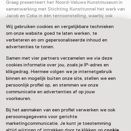
Graag presenteert het Noord-Veluws Kunstmuseum in
samenwerking met Stichting Kunsttunnel het werk van
Jacob en Coba in één tentoonstelling, waarbij ook
aandacht is voor de andere Amsterdamse Joffers.
Wij gebruiken cookies en vergelijkbare technieken
om onze website goed te laten werken, te
Verder lezen
verbeteren en om gepersonaliseerde inhoud en
advertenties te tonen.
Samen met vier partners verzamelen we via deze
Bezoekersinformatie
cookies informatie over jou, zoals je IP-adres en
klikgedrag. Hiermee volgen we je internetgebruik
Toegang
binnen en mogelijk buiten onze site, stellen we een
Toegang is inbegrepen bij een entreeticket voor het
persoonlijk profiel op, en stemmen we onze
museum.
communicatie en advertenties af op jouw
voorkeuren.
Museumkaart of ticket kopen
Bij het aanmaken van een profiel verwerken we ook
Museumkaart geldig
persoonsgegevens voor gerichte
marketingcommunicatie. Je kunt je toestemming
Datum
altijd wijzigen of intrekken door te klikken op
cookie