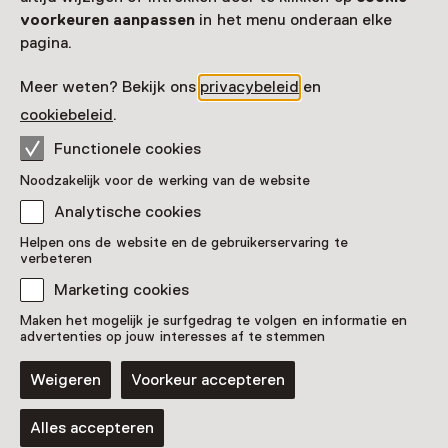
voorkeuren aanpassen
in het menu onderaan elke
T/m 13 december van 11:00 tot 17:00
pagina.
Toon beschikbaarheid
Meer weten? Bekijk ons
privacybeleid
en
cookiebeleid
.
Locatie
Functionele cookies
Noord-Veluws Museum
Winckelweg 17a
Noodzakelijk voor de werking van de website
8071 DN Nunspeet
Analytische cookies
Route plannen
Opent in een nieuw tabblad
Helpen ons de website en de gebruikerservaring te
0341 - 25 05 60
verbeteren
Vandaag open van 11:00 tot 17:00 uur
Marketing cookies
Meer openingstijden
Maken het mogelijk je surfgedrag te volgen en informatie en
advertenties op jouw interesses af te stemmen
Weigeren
Voorkeur accepteren
Nog meer ontdekken
Alles accepteren