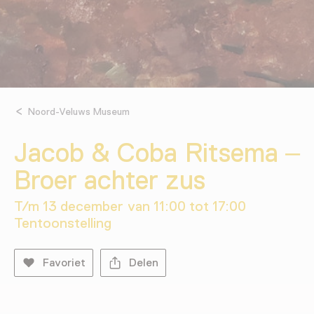
Noord-Veluws Museum
Jacob & Coba Ritsema –
Broer achter zus
T/m 13 december van 11:00 tot 17:00
Tentoonstelling
Favoriet
Delen