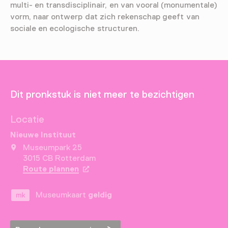
multi- en transdisciplinair, en van vooral (monumentale)
vorm, naar ontwerp dat zich rekenschap geeft van
sociale en ecologische structuren.
Dit pronkstuk is niet meer te bezichtigen
Locatie
Nieuwe Instituut
Museumpark 25
3015 CB Rotterdam
Route plannen
Opent in een nieuw tabblad
Museumkaart
geldig