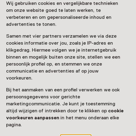
Huis Sonneveld
Wij gebruiken cookies en vergelijkbare technieken
om onze website goed te laten werken, te
Voor 5 t/m 18 jaar en volwassenen
verbeteren en om gepersonaliseerde inhoud en
advertenties te tonen.
Samen met vier partners verzamelen we via deze
cookies informatie over jou, zoals je IP-adres en
klikgedrag. Hiermee volgen we je internetgebruik
binnen en mogelijk buiten onze site, stellen we een
persoonlijk profiel op, en stemmen we onze
communicatie en advertenties af op jouw
voorkeuren.
Bij het aanmaken van een profiel verwerken we ook
Tentoonstelling
persoonsgegevens voor gerichte
Nieuw binnen #2 Work in Progress
marketingcommunicatie. Je kunt je toestemming
T/m 9 augustus van 10:00 tot 17:00
altijd wijzigen of intrekken door te klikken op
cookie
voorkeuren aanpassen
in het menu onderaan elke
pagina.