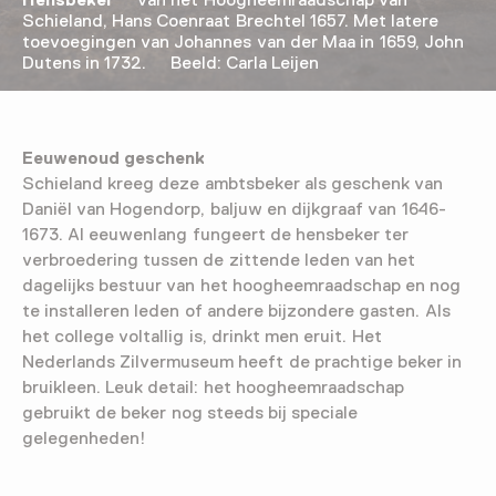
Hensbeker
van het Hoogheemraadschap van
Schieland, Hans Coenraat Brechtel 1657. Met latere
toevoegingen van Johannes van der Maa in 1659, John
Dutens in 1732. Beeld: Carla Leijen
Eeuwenoud geschenk
Schieland kreeg deze ambtsbeker als geschenk van
Daniël van Hogendorp, baljuw en dijkgraaf van 1646-
1673. Al eeuwenlang fungeert de hensbeker ter
verbroedering tussen de zittende leden van het
dagelijks bestuur van het hoogheemraadschap en nog
te installeren leden of andere bijzondere gasten. Als
het college voltallig is, drinkt men eruit. Het
Nederlands Zilvermuseum heeft de prachtige beker in
bruikleen. Leuk detail: het hoogheemraadschap
gebruikt de beker nog steeds bij speciale
gelegenheden!