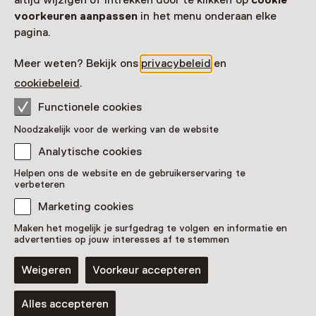
altijd wijzigen of intrekken door te klikken op
cookie
voorkeuren aanpassen
in het menu onderaan elke
pagina.
Meer weten? Bekijk ons
privacybeleid
en
cookiebeleid
.
Functionele cookies
Noodzakelijk voor de werking van de website
Analytische cookies
De gezusters Arntzenius
Helpen ons de website en de gebruikerservaring te
verbeteren
Pronkstuk
Marketing cookies
Museum Gouda, Gouda
Maken het mogelijk je surfgedrag te volgen en informatie en
advertenties op jouw interesses af te stemmen
Weigeren
Voorkeur accepteren
Blijf ontdekken
Alles accepteren
Koop online je Museumkaart