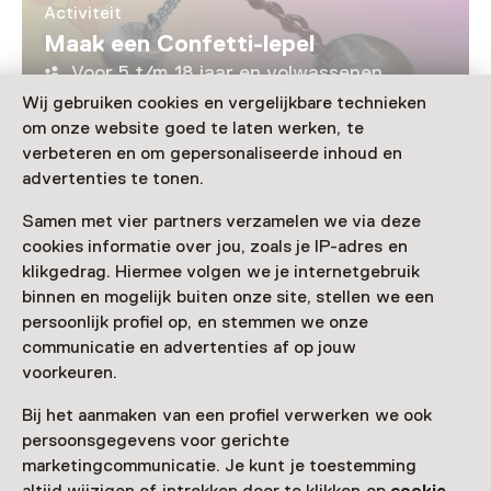
Activiteit
Maak een Confetti-lepel
Voor 5 t/m 18 jaar en volwassenen
Wij gebruiken cookies en vergelijkbare technieken
om onze website goed te laten werken, te
Laad meer
verbeteren en om gepersonaliseerde inhoud en
advertenties te tonen.
Samen met vier partners verzamelen we via deze
cookies informatie over jou, zoals je IP-adres en
Nog meer ontdekken
klikgedrag. Hiermee volgen we je internetgebruik
binnen en mogelijk buiten onze site, stellen we een
persoonlijk profiel op, en stemmen we onze
communicatie en advertenties af op jouw
voorkeuren.
Bij het aanmaken van een profiel verwerken we ook
persoonsgegevens voor gerichte
marketingcommunicatie. Je kunt je toestemming