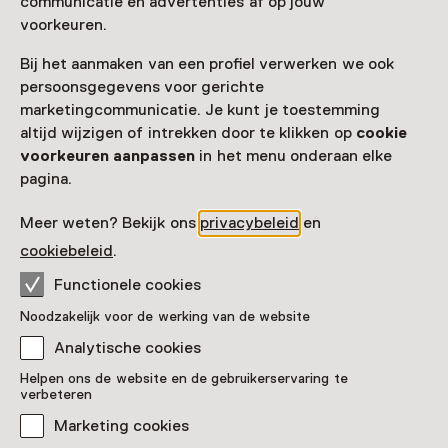
communicatie en advertenties af op jouw
voorkeuren.
Datum
8 november 2025 t/m 7 juni 2026
Bij het aanmaken van een profiel verwerken we ook
persoonsgegevens voor gerichte
Toon beschikbaarheid
marketingcommunicatie. Je kunt je toestemming
altijd wijzigen of intrekken door te klikken op
cookie
Locatie
voorkeuren aanpassen
in het menu onderaan elke
pagina.
Nederlands Steendrukmuseum
Oranje Nassaustraat 8c
Meer weten? Bekijk ons
privacybeleid
en
5554 AG Valkenswaard
Route plannen
Opent in een nieuw tabblad
cookiebeleid
.
040 - 20 49 841
Functionele cookies
Noodzakelijk voor de werking van de website
Vandaag open van 13:00 tot 17:00 uur
Meer openingstijden
Analytische cookies
Helpen ons de website en de gebruikerservaring te
verbeteren
Marketing cookies