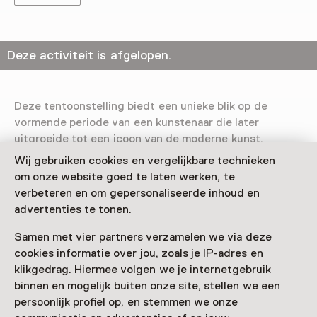
Deze activiteit is afgelopen.
Deze tentoonstelling biedt een unieke blik op de
vormende periode van een kunstenaar die later
uitgroeide tot een icoon van de moderne kunst.
Wij gebruiken cookies en vergelijkbare technieken
Verder lezen
om onze website goed te laten werken, te
verbeteren en om gepersonaliseerde inhoud en
advertenties te tonen.
Samen met vier partners verzamelen we via deze
cookies informatie over jou, zoals je IP-adres en
Deze activiteit is afgelopen. Je kunt hier niet
klikgedrag. Hiermee volgen we je internetgebruik
meer aan deelnemen.
binnen en mogelijk buiten onze site, stellen we een
persoonlijk profiel op, en stemmen we onze
Bekijk alle actuele activiteiten op
Zien & doen