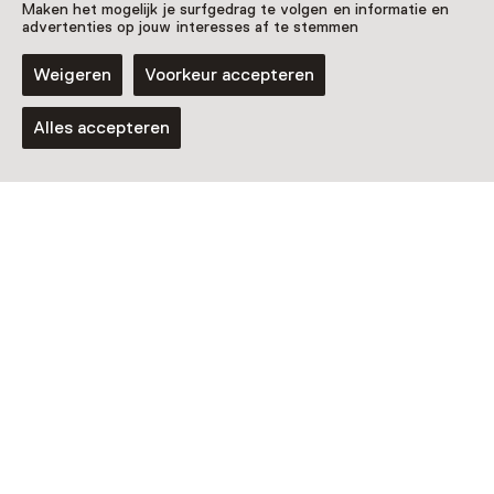
Zien & doen in
Maken het mogelijk je surfgedrag te volgen en informatie en
advertenties op jouw interesses af te stemmen
Nederlands
Weigeren
Voorkeur accepteren
Steendrukmuseum
Alles accepteren
Speurtocht
Kunstzinnige speurtocht
Voor 5 t/m 12 jaar