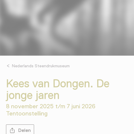
Nederlands Steendrukmuseum
Kees van Dongen. De
jonge jaren
8 november 2025 t/m 7 juni 2026
Tentoonstelling
Delen