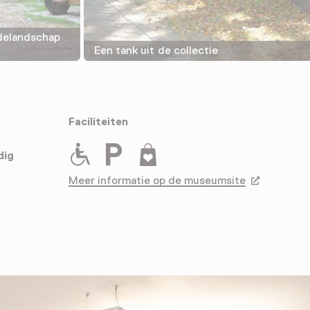
idelandschap
Een tank uit de collectie
Faciliteiten
Rolstoeltoegankelijk
Parkeergelegenheid voor auto's
Museumwinkel
dig
Meer informatie op de museumsite
Opent in ee