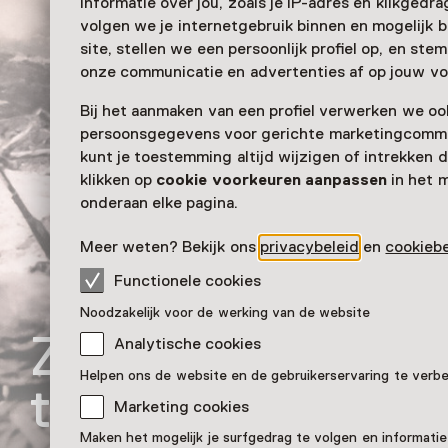
informatie over jou, zoals je IP-adres en klikgedr
volgen we je internetgebruik binnen en mogelijk 
site, stellen we een persoonlijk profiel op, en st
onze communicatie en advertenties af op jouw vo
Bij het aanmaken van een profiel verwerken we oo
persoonsgegevens voor gerichte marketingcommu
kunt je toestemming altijd wijzigen of intrekken d
klikken op
cookie voorkeuren aanpassen
in het 
onderaan elke pagina.
Meer weten? Bekijk ons
privacybeleid
en
cookiebe
Functionele cookies
Noodzakelijk voor de werking van de website
Zesspan met een
Analytische cookies
Helpen ons de website en de gebruikerservaring te verb
type 7 Veld en Art
Marketing cookies
Maken het mogelijk je surfgedrag te volgen en informatie