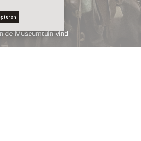
epteren
n berijders in de
. In de Museumtuin vind