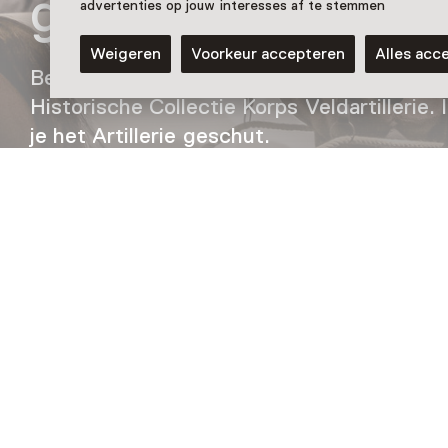
geschut
advertenties op jouw interesses af te stemmen
Weigeren
Voorkeur accepteren
Alles acc
Bewonder deze Zesspan met 7 Veld kanon e
Historische Collectie Korps Veldartillerie
je het Artillerie geschut.
Nog meer ontdekken