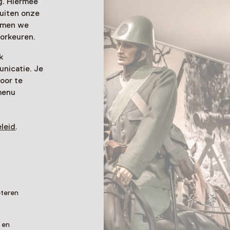
ag. Hiermee
buiten onze
emmen we
orkeuren.
k
nicatie. Je
oor te
menu
leid
.
 kanon
eteren
illerie
 en