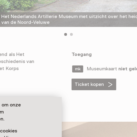
Het Nederlands Artillerie Museum met uitzicht over het he
van de Noord-Veluwe
kend als Het
Toegang
eschiedenis van
het Korps
Museumkaart
niet gel
Ticket kopen
n om onze
om
n.
 cookies