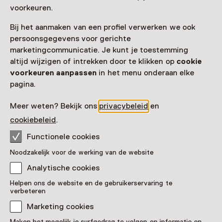
Locatie
voorkeuren.
Natuurmuseum Brabant
Bij het aanmaken van een profiel verwerken we ook
Spoorlaan 434
persoonsgegevens voor gerichte
5038 CH Tilburg
marketingcommunicatie. Je kunt je toestemming
Route plannen
Opent in een nieuw tabblad
altijd wijzigen of intrekken door te klikken op
cookie
013 - 53 53 935
voorkeuren aanpassen
in het menu onderaan elke
pagina.
Vandaag open van 10:00 tot 17:00 uur
Meer openingstijden
Meer weten? Bekijk ons
privacybeleid
en
cookiebeleid
.
Functionele cookies
Zien & doen in
Noodzakelijk voor de werking van de website
Analytische cookies
Natuurmuseum Brabant
Helpen ons de website en de gebruikerservaring te
verbeteren
Marketing cookies
Maken het mogelijk je surfgedrag te volgen en informatie en