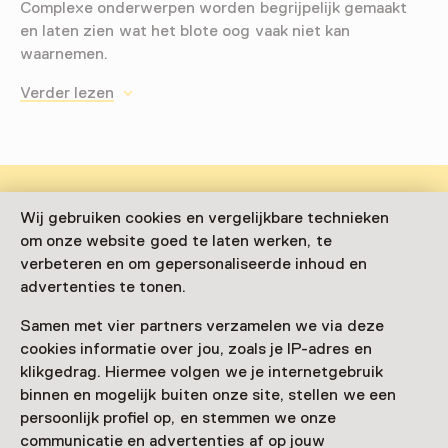
Complexe onderwerpen worden begrijpelijk gemaakt
en laten zien wat het blote oog vaak niet kan
waarnemen.
Verder lezen
Wij gebruiken cookies en vergelijkbare technieken
Deze activiteit is afgelopen. Je kunt hier niet
om onze website goed te laten werken, te
meer aan deelnemen.
verbeteren en om gepersonaliseerde inhoud en
Bekijk alle actuele activiteiten op
Zien & doen
advertenties te tonen.
Samen met vier partners verzamelen we via deze
Datum
cookies informatie over jou, zoals je IP-adres en
6 juni 2025 t/m 26 oktober 2025
klikgedrag. Hiermee volgen we je internetgebruik
binnen en mogelijk buiten onze site, stellen we een
Toon beschikbaarheid
persoonlijk profiel op, en stemmen we onze
communicatie en advertenties af op jouw