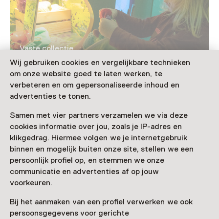
Vaste collectie
BOS
Wij gebruiken cookies en vergelijkbare technieken
om onze website goed te laten werken, te
Voor 5 t/m 8 jaar
verbeteren en om gepersonaliseerde inhoud en
advertenties te tonen.
Samen met vier partners verzamelen we via deze
cookies informatie over jou, zoals je IP-adres en
klikgedrag. Hiermee volgen we je internetgebruik
binnen en mogelijk buiten onze site, stellen we een
persoonlijk profiel op, en stemmen we onze
communicatie en advertenties af op jouw
voorkeuren.
Tentoonstelling
Bij het aanmaken van een profiel verwerken we ook
GIGA
persoonsgegevens voor gerichte
T/m 1 november van 10:00 tot 17:00