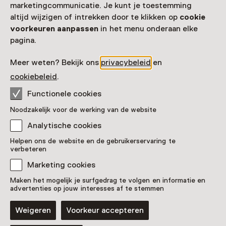
marketingcommunicatie. Je kunt je toestemming
Voor 0 t/m 12 jaar en volwassenen
altijd wijzigen of intrekken door te klikken op
cookie
voorkeuren aanpassen
in het menu onderaan elke
pagina.
Meer weten? Bekijk ons
privacybeleid
en
cookiebeleid
.
Functionele cookies
Noodzakelijk voor de werking van de website
Analytische cookies
Tentoonstelling
Helpen ons de website en de gebruikerservaring te
Onderhuids – ontdek de geheimen
verbeteren
van de preparateur
Marketing cookies
T/m 30 augustus van 10:00 tot 17:00
Maken het mogelijk je surfgedrag te volgen en informatie en
advertenties op jouw interesses af te stemmen
Laad meer
Weigeren
Voorkeur accepteren