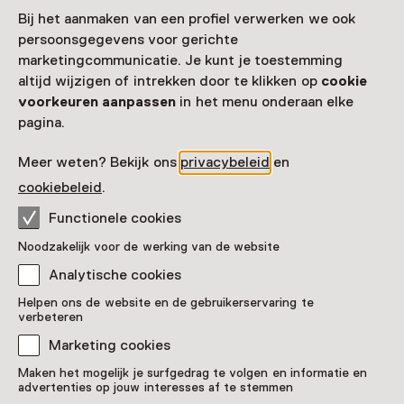
Bij het aanmaken van een profiel verwerken we ook
persoonsgegevens voor gerichte
marketingcommunicatie. Je kunt je toestemming
altijd wijzigen of intrekken door te klikken op
cookie
voorkeuren aanpassen
in het menu onderaan elke
pagina.
Meer weten? Bekijk ons
privacybeleid
en
cookiebeleid
.
Functionele cookies
Noodzakelijk voor de werking van de website
Analytische cookies
Wandel binnen in een groene
oase in hartje Rotterdam
Helpen ons de website en de gebruikerservaring te
verbeteren
Pronkstuk
Marketing cookies
Trompenburg Tuinen & Arboretum, Rotterdam
Maken het mogelijk je surfgedrag te volgen en informatie en
advertenties op jouw interesses af te stemmen