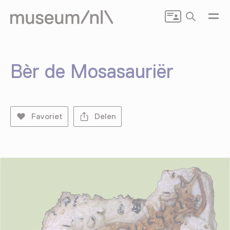
Zoeken
Bèr de Mosasauriër
Favoriet
Delen