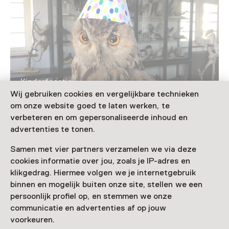
Kinderfeestje
Wij gebruiken cookies en vergelijkbare technieken
Beestachtig feesten!
om onze website goed te laten werken, te
Voor 0 t/m 18 jaar
verbeteren en om gepersonaliseerde inhoud en
advertenties te tonen.
Samen met vier partners verzamelen we via deze
cookies informatie over jou, zoals je IP-adres en
Nog meer ontdekken
klikgedrag. Hiermee volgen we je internetgebruik
binnen en mogelijk buiten onze site, stellen we een
persoonlijk profiel op, en stemmen we onze
communicatie en advertenties af op jouw
voorkeuren.