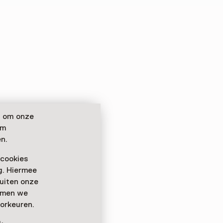
n om onze
om
n.
 cookies
ag. Hiermee
buiten onze
emmen we
orkeuren.