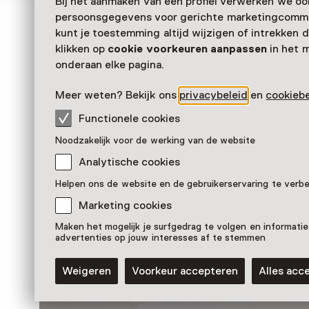
Bij het aanmaken van een profiel verwerken we oo
persoonsgegevens voor gerichte marketingcommu
kunt je toestemming altijd wijzigen of intrekken d
Zien & doen in Nationaa
klikken op
cookie voorkeuren aanpassen
in het 
onderaan elke pagina.
Onderwijsmuseum
Meer weten? Bekijk ons
privacybeleid
en
cookiebe
Functionele cookies
Noodzakelijk voor de werking van de website
Analytische cookies
Helpen ons de website en de gebruikerservaring te verb
Marketing cookies
Maken het mogelijk je surfgedrag te volgen en informatie
advertenties op jouw interesses af te stemmen
Overige
50% korting op waterijs
Weigeren
Voorkeur accepteren
Alles acc
T/m 31 augustus van 10:00 tot 17:00
Voor 0 t/m 18 jaar en volwassenen