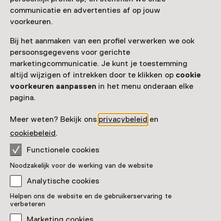
communicatie en advertenties af op jouw
voorkeuren.
Zien & doen in Nationaal
Bij het aanmaken van een profiel verwerken we ook
Militair Museum
persoonsgegevens voor gerichte
marketingcommunicatie. Je kunt je toestemming
altijd wijzigen of intrekken door te klikken op
cookie
voorkeuren aanpassen
in het menu onderaan elke
pagina.
Meer weten? Bekijk ons
privacybeleid
en
cookiebeleid
.
Functionele cookies
Noodzakelijk voor de werking van de website
Vaste collectie
Analytische cookies
Xplore: veel doe-activiteiten en
Helpen ons de website en de gebruikerservaring te
spelen met fantasie!
verbeteren
Voor 0 t/m 12 jaar
Marketing cookies