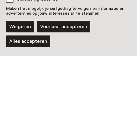
Maken het mogelijk je surfgedrag te volgen en informatie en
advertenties op jouw interesses af te stemmen
Weigeren
Voorkeur accepteren
Alles accepteren
Activiteit
Bekijk de Chinook van binnen
29 augustus t/m 27 december, meerdere
opties
Voor 0 t/m 18 jaar en volwassenen