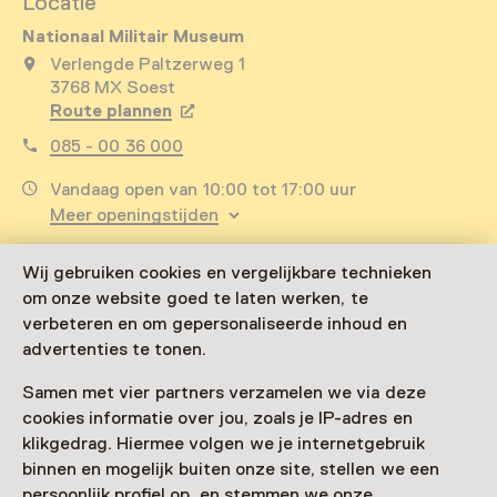
Locatie
Nationaal Militair Museum
Verlengde Paltzerweg 1
3768 MX Soest
Route plannen
Opent in een nieuw tabblad
085 - 00 36 000
Vandaag open van 10:00 tot 17:00 uur
Meer openingstijden
Extra informatie
Wij gebruiken cookies en vergelijkbare technieken
om onze website goed te laten werken, te
Het museum is tijdens schoolvakanties ook op
verbeteren en om gepersonaliseerde inhoud en
maandag open. Bekijk de website voor de actuele
advertenties te tonen.
openingstijden. Het museum is tijdens schoolvakanties
ook op maandag open. Bekijk de website voor de
Samen met vier partners verzamelen we via deze
actuele openingstijden.
cookies informatie over jou, zoals je IP-adres en
klikgedrag. Hiermee volgen we je internetgebruik
Meer informatie op de museumsite
binnen en mogelijk buiten onze site, stellen we een
persoonlijk profiel op, en stemmen we onze