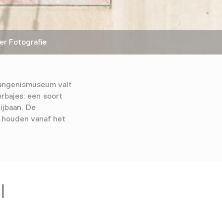
r Fotografie
vangenismuseum valt
erbajes: een soort
ijbaan. De
 houden vanaf het
l