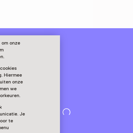
n om onze
om
n.
 cookies
ag. Hiermee
buiten onze
emmen we
orkeuren.
k
nicatie. Je
oor te
menu