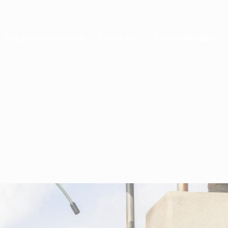
Vind een museum
Collecties
Museumkaart