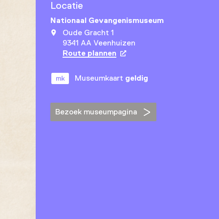
Locatie
Nationaal Gevangenismuseum
Oude Gracht 1
9341 AA Veenhuizen
Route plannen
Opent in een nieuw tabbla
Museumkaart
geldig
Bezoek museumpagina