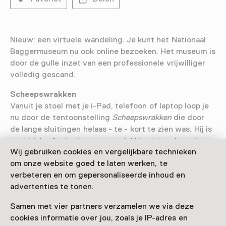
Nieuw: een virtuele wandeling. Je kunt het Nationaal
Baggermuseum nu ook online bezoeken. Het museum is
door de gulle inzet van een professionele vrijwilliger
volledig gescand.
Scheepswrakken
Vanuit je stoel met je i-Pad, telefoon of laptop loop je
nu door de tentoonstelling
Scheepswrakken
die door
de lange sluitingen helaas - te - kort te zien was. Hij is
inmiddels afgebroken, maar gelukkig virtueel nog te
Wij gebruiken cookies en vergelijkbare technieken
zien.
om onze website goed te laten werken, te
Museum
verbeteren en om gepersonaliseerde inhoud en
Wil je meer zien? Loop daarna verder naar de vaste
advertenties te tonen.
opstelling, bekijk de collectie historische en moderne
Samen met vier partners verzamelen we via deze
modellen van baggervaartuigen en neem een kijkje in
cookies informatie over jou, zoals je IP-adres en
het
kantoor-aan-huis
' van Leendert Volker.