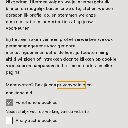
klikgedrag. Hiermee volgen we je internetgebruik
binnen en mogelijk buiten onze site, stellen we een
persoonlijk profiel op, en stemmen we onze
communicatie en advertenties af op jouw
Bezoekersinformatie
voorkeuren.
Toegang
Bij het aanmaken van een profiel verwerken we ook
gratis
persoonsgegevens voor gerichte
marketingcommunicatie. Je kunt je toestemming
Bezoek de online rondleiding
altijd wijzigen of intrekken door te klikken op
cookie
voorkeuren aanpassen
in het menu onderaan elke
Datum
pagina.
Toon beschikbaarheid
Meer weten? Bekijk ons
privacybeleid
en
cookiebeleid
.
Locatie
Functionele cookies
Online
Noodzakelijk voor de werking van de website
Organisator
Analytische cookies