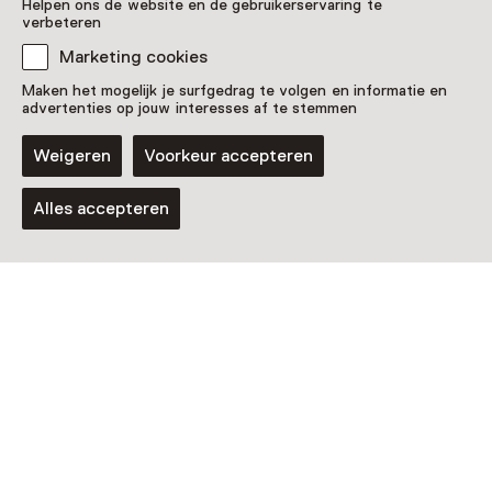
Helpen ons de website en de gebruikerservaring te
Nationaal Baggermuseum
verbeteren
Molendijk 204-208
3361 ER Sliedrecht
Marketing cookies
Route plannen
Opent in een nieuw tabblad
Maken het mogelijk je surfgedrag te volgen en informatie en
advertenties op jouw interesses af te stemmen
0184 - 41 41 66
Weigeren
Voorkeur accepteren
Vandaag open van 13:30 tot 17:00 uur
Meer openingstijden
Alles accepteren
Nog meer ontdekken